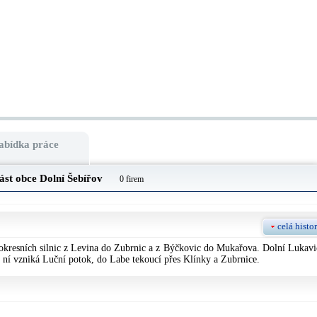
abídka práce
část obce
Dolní Šebířov
0 firem
celá histor
okresních silnic z Levina do Zubrnic a z Býčkovic do Mukařova. Dolní Lukavi
v ní vzniká Luční potok, do Labe tekoucí přes Klínky a Zubrnice.