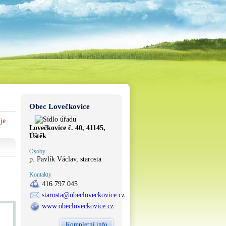
Obec Lovečkovice
je
Lovečkovice č. 40, 41145,
Úštěk
Osoby
p. Pavlík Václav, starosta
Kontakty
416 797 045
starosta@obecloveckovice.cz
www.obecloveckovice.cz
Kompletní info