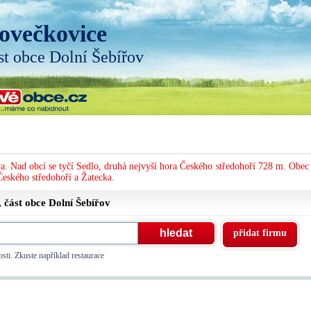
ovečkovice
st obce Dolní Šebířov
. Nad obcí se tyčí Sedlo, druhá nejvyší hora Českého středohoří 728 m. Obec 
Českého středohoří a Žatecka.
, část obce
Dolní Šebířov
přidat firmu
sti. Zkuste například restaurace