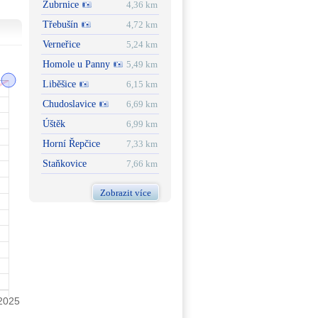
Zubrnice
4,36 km
Třebušín
4,72 km
Verneřice
5,24 km
Homole u Panny
5,49 km
Liběšice
6,15 km
Chudoslavice
6,69 km
Úštěk
6,99 km
Horní Řepčice
7,33 km
Staňkovice
7,66 km
Zobrazit více