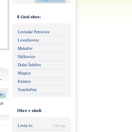
8 částí obce:
Levínské Petrovice
Lovečkovice
Mukařov
Náčkovice
Dolní Šebířov
Hlupice
Knínice
Touchořiny
ie
ce
Obce v okolí
Levín
1,82 km