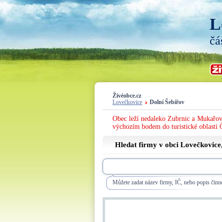
L
čá
Živéobce.cz
Lovečkovice
Dolní Šebířov
Obec leží nedaleko Zubrnic a Mukařova
výchozím bodem do turistické oblasti 
Hledat firmy v obci Lovečkovice
Můžete zadat název firmy, IČ, nebo popis činno