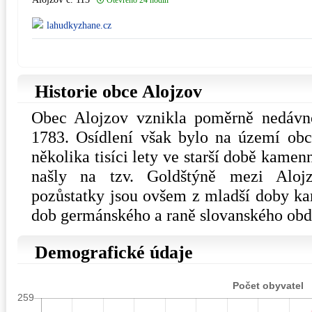
Otevřeno 24 hodin
lahudkyzhane.cz
Historie obce Alojzov
Obec Alojzov vznikla poměrně nedávno
1783. Osídlení však bylo na území ob
několika tisíci lety ve starší době kame
našly na tzv. Goldštýně mezi Aloj
pozůstatky jsou ovšem z mladší doby k
dob germánského a raně slovanského obd
Demografické údaje