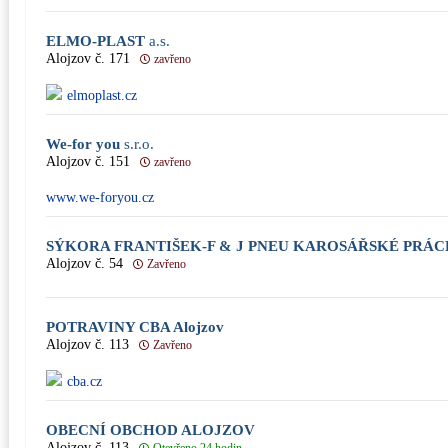
ELMO-PLAST
a.s.
Alojzov č. 171
zavřeno
elmoplast.cz
We-for you
s.r.o.
Alojzov č. 151
zavřeno
www.we-foryou.cz
SÝKORA FRANTIŠEK-F & J PNEU KAROSÁŘSKÉ PRÁC
Alojzov č. 54
Zavřeno
POTRAVINY CBA Alojzov
Alojzov č. 113
Zavřeno
cba.cz
OBECNÍ OBCHOD ALOJZOV
Alojzov č. 113