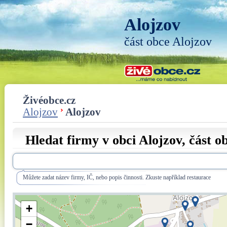
Alojzov
část obce Alojzov
Živéobce.cz
Alojzov
Alojzov
Hledat firmy v obci Alojzov, část o
Můžete zadat název firmy, IČ, nebo popis činnosti. Zkuste například restaurace
+
−