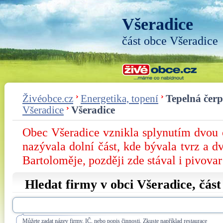
Všeradice
část obce Všeradice
Živéobce.cz
Energetika, topení
Tepelná čer
Všeradice
Všeradice
Obec Všeradice vznikla splynutím dvou 
nazývala dolní část, kde bývala tvrz a dv
Bartoloměje, později zde stával i pivovar
Hledat firmy v obci Všeradice, čás
Můžete zadat název firmy, IČ, nebo popis činnosti. Zkuste například restaurace