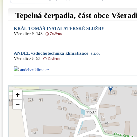
Tepelná čerpadla, část obce
Všerad
KRÁL TOMÁŠ-INSTALATÉRSKÉ SLUŽBY
Všeradice č. 143
Zavřeno
ANDĚL vzduchotechnika klimatizace
, s.r.o.
Všeradice č. 53
Zavřeno
andelvztklima.cz
+
−