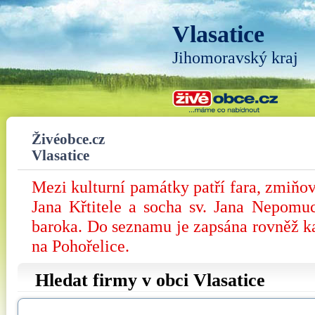
Vlasatice
Jihomoravský kraj
Živéobce.cz
Vlasatice
Mezi kulturní památky patří fara, zmiňovan
Jana Křtitele a socha sv. Jana Nepomu
baroka. Do seznamu je zapsána rovněž k
na Pohořelice.
Hledat firmy v obci Vlasatice