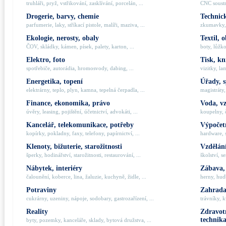
truhláři, pryž, vstřikování, zasklívání, porcelán, ...
CNC soustru
Drogerie, barvy, chemie
Technick
parfumerie, laky, stříkací pistole, malíři, maziva, ...
zkumavky, 
Ekologie, nerosty, obaly
Textil, 
ČOV, skládky, kámen, písek, palety, karton, ...
boty, lůžko
Elektro, foto
Tisk, kn
spotřebiče, autorádia, hromosvody, dabing, ...
vizitky, la
Energetika, topení
Úřady, 
elektrárny, teplo, plyn, kamna, tepelná čerpadla, ...
magistráty,
Finance, ekonomika, právo
Voda, v
úvěry, leasing, pojištění, účetnictví, advokáti, ...
koupelny, č
Kancelář, telekomunikace, potřeby
Výpočetn
kopírky, pokladny, faxy, telefony, papírnictví, ...
hardware, 
Klenoty, bižuterie, starožitnosti
Vzdělání
šperky, hodinářství, starožitnosti, restaurování, ...
školství, s
Nábytek, interiéry
Zábava,
čalounění, koberce, lina, žaluzie, kuchyně, židle, ...
herny, hudb
Potraviny
Zahrada,
cukrárny, uzeniny, nápoje, sodobary, gastrozařízení, ...
trávníky, k
Reality
Zdravotn
technik
byty, pozemky, kanceláře, sklady, bytová družstva, ...