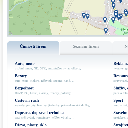
Činnosti firem
Seznam firem
N
Auto, moto
Reklama
osobní, pneu, ND, STK, autopůjčovny, autoškoly, ...
výstavy, gr
Bazary
Restaur
auto-moto, elektro, nábytek, second-hand, ...
stravování,
Bezpečnost
Služby, 
BOZP, PO, hasiči, alarmy, trezory, potřeby, ...
péče o tělo,
Cestovní ruch
Sport
zájezdy, pobyty, letenky, jízdenky, průvodcovské služby, ...
koupaliště,
Doprava, dopravní technika
Stavebni
taxi, stěhování, kontejnery, jeřáby, výtahy, ...
projekce, i
Dřevo, plasty, sklo
Strojíre