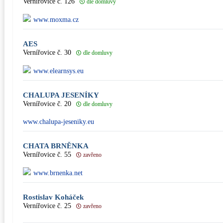
Vernířovice č. 126
dle domluvy
www.moxma.cz
AES
Vernířovice č. 30
dle domluvy
www.elearnsys.eu
CHALUPA JESENÍKY
Vernířovice č. 20
dle domluvy
www.chalupa-jeseniky.eu
CHATA BRNĚNKA
Vernířovice č. 55
zavřeno
www.brnenka.net
Rostislav Koháček
Vernířovice č. 25
zavřeno