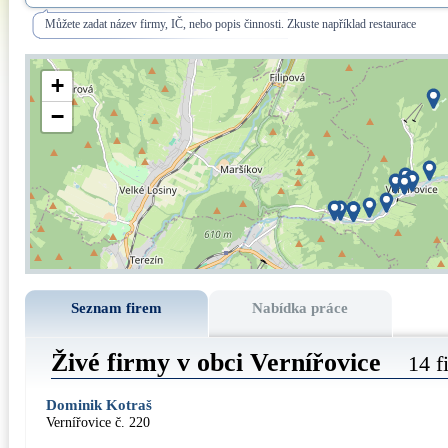
Můžete zadat název firmy, IČ, nebo popis činnosti. Zkuste například restaurace
+
−
Seznam firem
Nabídka práce
Živé firmy v obci Vernířovice
14 f
Dominik Kotraš
Vernířovice č. 220