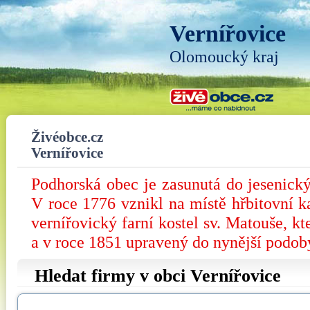
Vernířovice
Olomoucký kraj
Živéobce.cz
Vernířovice
Podhorská obec je zasunutá do jesenický
V roce 1776 vznikl na místě hřbitovní k
vernířovický farní kostel sv. Matouše, k
a v roce 1851 upravený do nynější podob
Hledat firmy v obci Vernířovice