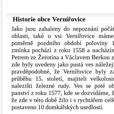
Historie obce Vernířovice
Jako jsou zahaleny do nepoznání počá
oblasti, také o vsi Vernířovice má
poměrně pozdního období poloviny 16
zmínka pochází z roku 1558 a nachází
Petrem ze Žerotína a Václavem Berkou z
zde byly uvedeny jako pustá ves náležej
pravděpodobné, že Vernířovice byly za
průběhu 15. století, majiteli velkolo
nalezišti železné rudy. Ves se poté o
panství z roku 1577, kde se dozvídáme, 
že zde v této době žilo i s rychtářem ce
postaveno 10 domkářských usedlostí.