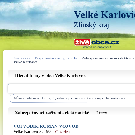
Velké Karlovi
Zlínský kraj
Živéobce.cz
Bezpečnostní služby, technika
Zabezpečovací zařízení - elektroni
Velké Karlovice
Hledat firmy v obci Velké Karlovice
Můžete zadat název firmy, IČ, nebo popis činnosti. Zkuste například restaurace
Zabezpečovací zařízení - elektronické
2 firmy
VOJVODÍK ROMAN-VOJVOD
Velké Karlovice č. 906
Zavřeno