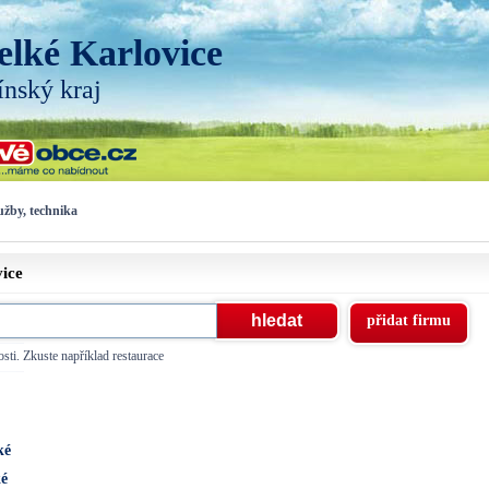
elké Karlovice
ínský kraj
užby, technika
vice
přidat firmu
sti. Zkuste například restaurace
ké
ké