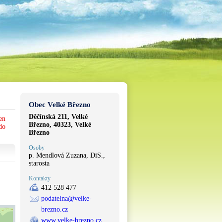
Obec Velké Březno
Děčínská 211, Velké
en
Březno, 40323, Velké
do
Březno
Osoby
p. Mendlová Zuzana, DiS.,
starosta
Kontakty
412 528 477
podatelna@velke-
brezno.cz
www.velke-brezno.cz