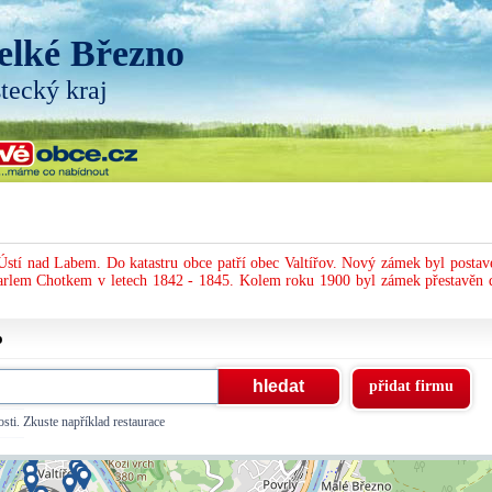
elké Březno
tecký kraj
stí nad Labem. Do katastru obce patří obec Valtířov. Nový zámek byl postav
arlem Chotkem v letech 1842 - 1845. Kolem roku 1900 byl zámek přestavěn 
o
přidat firmu
sti. Zkuste například restaurace