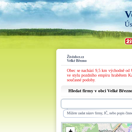
V
Ús
Živéobce.cz
Velké Březno
Obec se nachází 9,5 km východně od Ú
ve stylu pozdního empíru hrabětem K
současné podoby.
Hledat firmy v obci Velké Březn
Můžete zadat název firmy, IČ, nebo popis činno
+