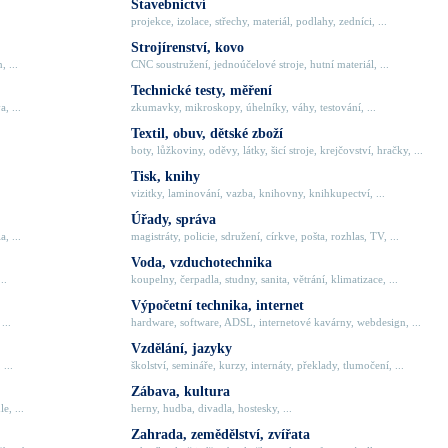
Stavebnictví
projekce, izolace, střechy, materiál, podlahy, zedníci, ...
Strojírenství, kovo
, ...
CNC soustružení, jednoúčelové stroje, hutní materiál, ...
Technické testy, měření
, ...
zkumavky, mikroskopy, úhelníky, váhy, testování, ...
Textil, obuv, dětské zboží
boty, lůžkoviny, oděvy, látky, šicí stroje, krejčovství, hračky, ...
Tisk, knihy
vizitky, laminování, vazba, knihovny, knihkupectví, ...
Úřady, správa
, ...
magistráty, policie, sdružení, církve, pošta, rozhlas, TV, ...
Voda, vzduchotechnika
..
koupelny, čerpadla, studny, sanita, větrání, klimatizace, ...
Výpočetní technika, internet
...
hardware, software, ADSL, internetové kavárny, webdesign, ...
Vzdělání, jazyky
 ...
školství, semináře, kurzy, internáty, překlady, tlumočení, ...
Zábava, kultura
e, ...
herny, hudba, divadla, hostesky, ...
Zahrada, zemědělství, zvířata