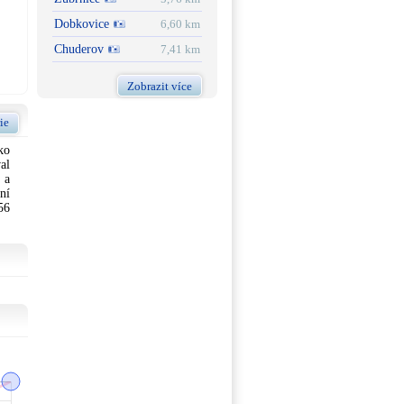
Dobkovice
6,60 km
Chuderov
7,41 km
Zobrazit více
ie
ko
al
 a
ní
56