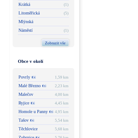
Krátká
(1)
Litoměřická
(5)
Mlýnská
Náměstí
(1)
Zobrazit vše
Obce v okolí
Povrly
1,59 km
Malé Březno
2,23 km
Malečov
4,00 km
Ryjice
4,45 km
Homole u Panny
4,95 km
Tašov
5,54 km
Těchlovice
5,68 km
Zubrnice
5,76 km