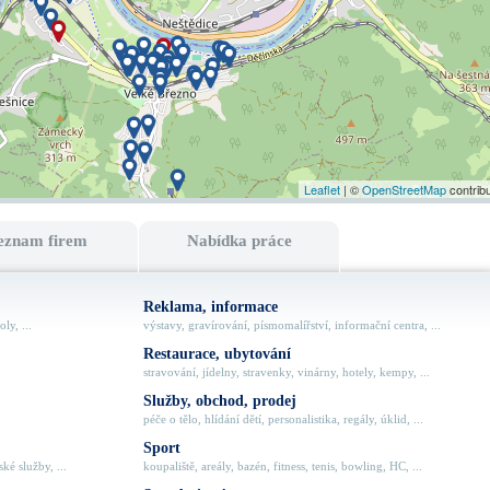
Leaflet
| ©
OpenStreetMap
contrib
eznam firem
Nabídka práce
Reklama, informace
ly, ...
výstavy, gravírování, písmomalířství, informační centra, ...
Restaurace, ubytování
stravování, jídelny, stravenky, vinárny, hotely, kempy, ...
Služby, obchod, prodej
péče o tělo, hlídání dětí, personalistika, regály, úklid, ...
Sport
ké služby, ...
koupaliště, areály, bazén, fitness, tenis, bowling, HC, ...