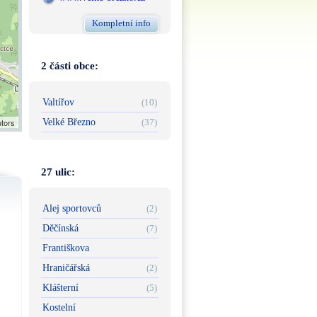
Kompletní info
2 části obce:
Valtířov
(10)
utors
Velké Březno
(37)
27 ulic:
Alej sportovců
(2)
Děčínská
(7)
Františkova
Hraničářská
(2)
Klášterní
(5)
Kostelní