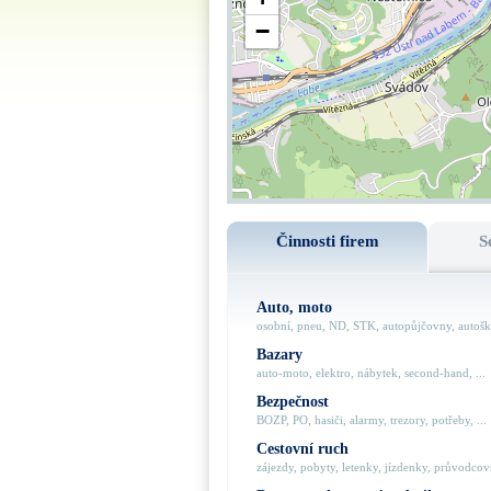
−
Činnosti firem
S
Auto, moto
osobní, pneu, ND, STK, autopůjčovny, autoško
Bazary
auto-moto, elektro, nábytek, second-hand, ...
Bezpečnost
BOZP, PO, hasiči, alarmy, trezory, potřeby, ...
Cestovní ruch
zájezdy, pobyty, letenky, jízdenky, průvodcovs