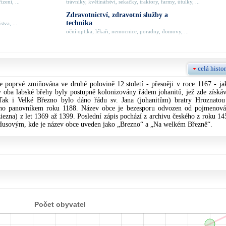
zení, ...
trávníky, květinářství, sekačky, traktory, farmy, útulky, ...
Zdravotnictví, zdravotní služby a
technika
tva, ...
oční optika, lékaři, nemocnice, poradny, domovy, ...
celá histor
 poprvé zmiňována ve druhé polovině 12.století - přesněji v roce 1167 - ja
y oba labské břehy byly postupně kolonizovány řádem johanitů, jež zde získáv
Tak i Velké Březno bylo dáno řádu sv. Jana (johanitům) bratry Hroznatou
no panovníkem roku 1188. Název obce je bezesporu odvozen od pojmenová
iezna) z let 1369 až 1399. Poslední zápis pochází z archivu českého z roku 14
Husovým, kde je název obce uveden jako „Brezno“ a „Na welkém Březně“.