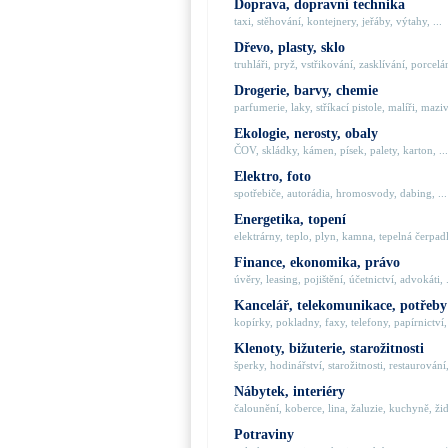
Doprava, dopravní technika
taxi, stěhování, kontejnery, jeřáby, výtahy, ...
Dřevo, plasty, sklo
truhláři, pryž, vstřikování, zasklívání, porcelán
Drogerie, barvy, chemie
parfumerie, laky, stříkací pistole, malíři, maziva
Ekologie, nerosty, obaly
ČOV, skládky, kámen, písek, palety, karton, ...
Elektro, foto
spotřebiče, autorádia, hromosvody, dabing, ...
Energetika, topení
elektrárny, teplo, plyn, kamna, tepelná čerpadla
Finance, ekonomika, právo
úvěry, leasing, pojištění, účetnictví, advokáti, .
Kancelář, telekomunikace, potřeby
kopírky, pokladny, faxy, telefony, papírnictví, 
Klenoty, bižuterie, starožitnosti
šperky, hodinářství, starožitnosti, restaurování,
Nábytek, interiéry
čalounění, koberce, lina, žaluzie, kuchyně, židl
Potraviny