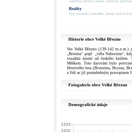
cukrárny, uzeniny, nápoje, sodobary, gastrozaří
Reality
byty, pozemky, kanceláře, sklady, bytová družs
Historie obce Velké Březno
Ves Velké Březno (139-142 m.n.m.) je
„Brezina“ popř. „villa Nabrezine“, kd
rozsáhlá území od českého knížete. 
Měškem. Toto darování bylo potvrze
březového lesa (Brziezina, Bryzna, Brz
a řídí se již pozměněným pravopisem 
Fotogalerie obce Velké Březno
Demografické údaje