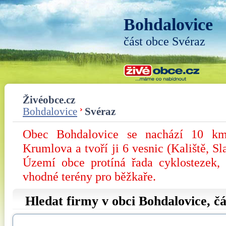
Bohdalovice
část obce Svéraz
Živéobce.cz
Bohdalovice
Svéraz
Obec Bohdalovice se nachází 10 km
Krumlova a tvoří ji 6 vesnic (Kaliště, Sl
Území obce protíná řada cyklostezek,
vhodné terény pro běžkaře.
Hledat firmy v obci Bohdalovice, č