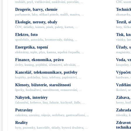
truhláři, pryž, vstřikování, zasklívání, porcelán, ...
CNC soustru
Drogerie, barvy, chemie
Technick
parfumerie, laky, stříkací pistole, malíři, maziva, ...
zkumavky, 
Ekologie, nerosty, obaly
Textil, 
ČOV, skládky, kámen, písek, palety, karton, ...
boty, lůžko
Elektro, foto
Tisk, kn
spotřebiče, autorádia, hromosvody, dabing, ...
vizitky, la
Energetika, topení
Úřady, 
elektrárny, teplo, plyn, kamna, tepelná čerpadla, ...
magistráty,
Finance, ekonomika, právo
Voda, v
úvěry, leasing, pojištění, účetnictví, advokáti, ...
koupelny, č
Kancelář, telekomunikace, potřeby
Výpočetn
kopírky, pokladny, faxy, telefony, papírnictví, ...
hardware, 
Klenoty, bižuterie, starožitnosti
Vzdělání
šperky, hodinářství, starožitnosti, restaurování, ...
školství, s
Nábytek, interiéry
Zábava,
čalounění, koberce, lina, žaluzie, kuchyně, židle, ...
herny, hudb
Potraviny
Zahrada,
cukrárny, uzeniny, nápoje, sodobary, gastrozařízení, ...
trávníky, k
Reality
Zdravotn
technik
byty, pozemky, kanceláře, sklady, bytová družstva, ...