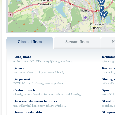
Činnosti firem
Seznam firem
N
Auto, moto
Reklama
osobní, pneu, ND, STK, autopůjčovny, autoškoly, ...
výstavy, gr
Bazary
Restaur
auto-moto, elektro, nábytek, second-hand, ...
stravování,
Bezpečnost
Služby, 
BOZP, PO, hasiči, alarmy, trezory, potřeby, ...
péče o tělo,
Cestovní ruch
Sport
zájezdy, pobyty, letenky, jízdenky, průvodcovské služby, ...
koupaliště,
Doprava, dopravní technika
Stavebni
taxi, stěhování, kontejnery, jeřáby, výtahy, ...
projekce, i
Dřevo, plasty, sklo
Strojíre