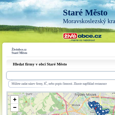
Staré Město
Moravskoslezský kra
Živéobce.cz
Staré Město
Hledat firmy v obci Staré Město
Můžete zadat název firmy, IČ, nebo popis činnosti. Zkuste například restaurace
+
−