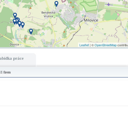
Leaflet
| ©
OpenStreetMap
contrib
abídka práce
11 firem