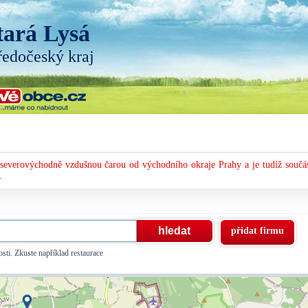
tará Lysá
ředočeský kraj
 severovýchodně vzdušnou čarou od východního okraje Prahy a je tudíž součás
.
přidat firmu
sti. Zkuste například restaurace