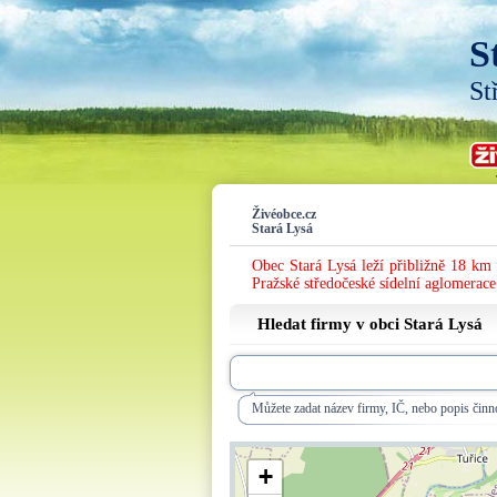
S
St
Živéobce.cz
Stará Lysá
Obec Stará Lysá leží přibližně 18 km
Pražské středočeské sídelní aglomerace
Hledat firmy v obci Stará Lysá
Můžete zadat název firmy, IČ, nebo popis činno
+