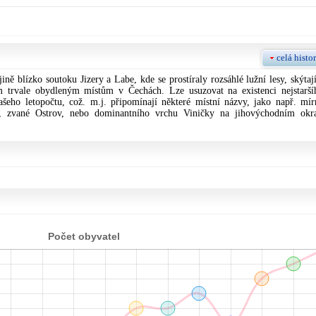
celá histor
ně blízko soutoku Jizery a Labe, kde se prostíraly rozsáhlé lužní lesy, skýtají
ím trvale obydleným místům v Čechách. Lze usuzovat na existenci nejstarší
 našeho letopočtu, což. m.j. připomínají některé místní názvy, jako např. mír
, zvané Ostrov, nebo dominantního vrchu Viničky na jihovýchodním okra