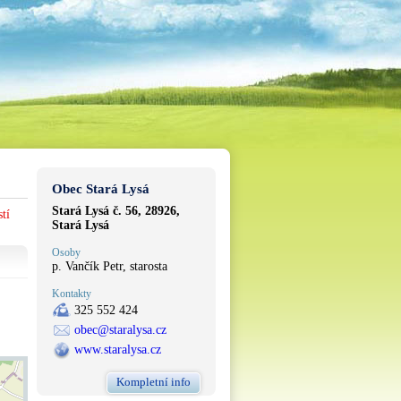
Obec Stará Lysá
Stará Lysá č. 56, 28926,
tí
Stará Lysá
Osoby
p. Vančík Petr, starosta
Kontakty
325 552 424
obec@staralysa.cz
www.staralysa.cz
Kompletní info