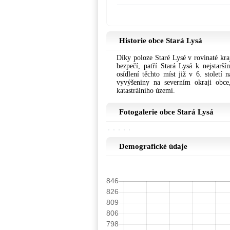
Historie obce Stará Lysá
Díky poloze Staré Lysé v rovinaté kraji
bezpečí, patří Stará Lysá k nejstarš
osídlení těchto míst již v 6. století
vyvýšeniny na severním okraji obce
katastrálního území.
Fotogalerie obce Stará Lysá
Demografické údaje