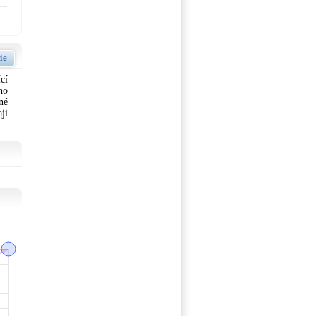
ie
cí
ho
né
ji