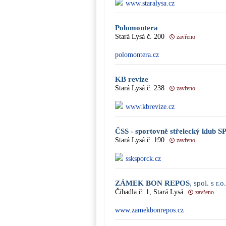
www.staralysa.cz
Polomontera
Stará Lysá č. 200
zavřeno
polomontera.cz
KB revize
Stará Lysá č. 238
zavřeno
www.kbrevize.cz
ČSS - sportovně střelecký klub
Stará Lysá č. 190
zavřeno
ssksporck.cz
ZÁMEK BON REPOS
, spol. s r.o.
Čihadla č. 1, Stará Lysá
zavřeno
www.zamekbonrepos.cz