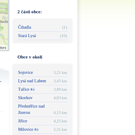
2 části obce:
Čihadla
(1)
Stará Lysá
(10)
utors
Obce v okolí
Sojovice
3,21 km
Lysá nad Labem
3,45 km
Tuřice
3,89 km
Skorkov
4,03 km
Předměřice nad
Jizerou
4,15 km
Jiřice
4,25 km
Milovice
5,31 km