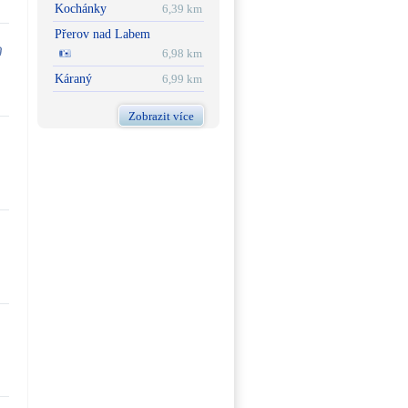
Kochánky
6,39 km
Přerov nad Labem
6,98 km
Káraný
6,99 km
Zobrazit více