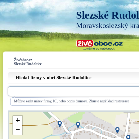
Slezské Rudol
Moravskoslezský kra
Živéobce.cz
Slezské Rudoltice
Hledat firmy v obci Slezské Rudoltice
Můžete zadat název firmy, IČ, nebo popis činnosti. Zkuste například restaurace
+
−