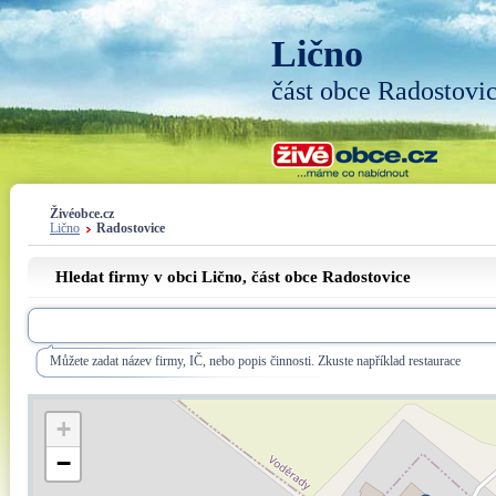
Lično
část obce Radostovi
Živéobce.cz
Lično
Radostovice
Hledat firmy v obci Lično, část obce
Radostovice
Můžete zadat název firmy, IČ, nebo popis činnosti. Zkuste například restaurace
+
−