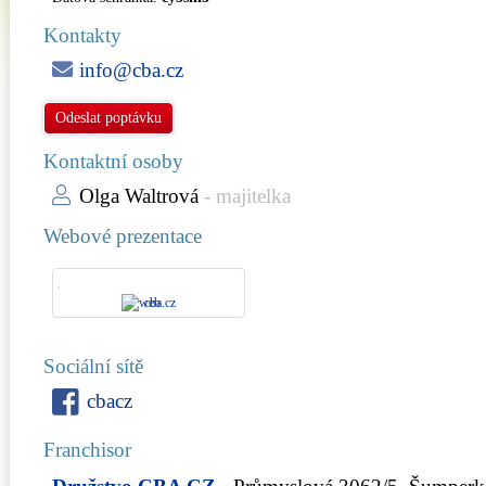
Kontakty
info@cba.cz
Odeslat poptávku
Kontaktní osoby
Olga Waltrová
- majitelka
Webové prezentace
cba.cz
Sociální sítě
cbacz
Franchisor