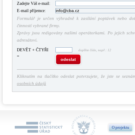
Zadejte Váš e-mail:
E-mail příjemce:
Formulář je určen výhradně k zasílání poptávek nebo dota
činností vybrané firmy.
Zprávy jsou redigovány našimi operátorkami. Po jejich schv
adresátovi.
DEVĚT + ČTYŘI
doplňte číslo, např.: 12
=
odeslat
Kliknutím na tlačítko odeslat potvrzujete, že jste se sezná
osobních údajů
O projektu