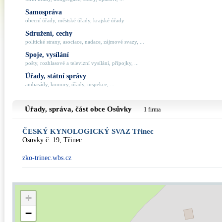
Samospráva
obecní úřady, městské úřady, krajské úřady
Sdružení, cechy
politické strany, asociace, nadace, zájmové svazy, ...
Spoje, vysílání
pošty, rozhlasové a televizní vysílání, přípojky, ...
Úřady, státní správy
ambasády, komory, úřady, inspekce, ...
Úřady, správa, část obce
Osůvky
1 firma
ČESKÝ KYNOLOGICKÝ SVAZ Třinec
Osůvky č. 19, Třinec
zko-trinec.wbs.cz
+
−