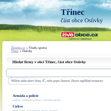
Třinec
část obce Osůvky
Živéobce.cz
Úřady, správa
Třinec
Osůvky
Hledat firmy v obci Třinec, část obce
Osůvky
Můžete zadat název firmy, IČ, nebo popis činnosti. Zkuste například restaurace
Armáda a policie
policie, cizinecká policie, vojenská správa
Církve
farní úřady, kongregace, sbory, opatství, ...