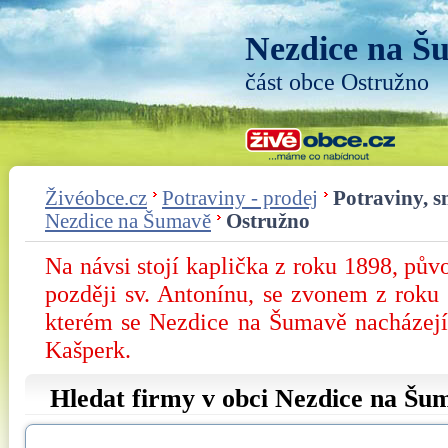
Nezdice na Š
část obce Ostružno
Živéobce.cz
Potraviny - prodej
Potraviny, s
Nezdice na Šumavě
Ostružno
Na návsi stojí kaplička z roku 1898, pů
později sv. Antonínu, se zvonem z roku
kterém se Nezdice na Šumavě nacházejí, 
Kašperk.
Hledat firmy v obci Nezdice na Šu