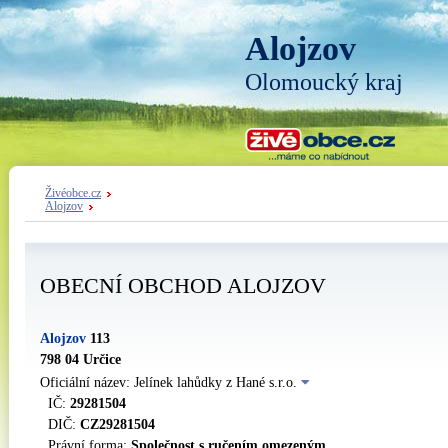
Alojzov
Olomoucký kraj
Živéobce.cz
Alojzov
OBECNÍ OBCHOD ALOJZOV
Alojzov
113
798 04 Určice
Oficiální název: Jelínek lahůdky z Hané s.r.o.
IČ:
29281504
DIČ:
CZ29281504
Právní forma:
Společnost s ručením omezeným