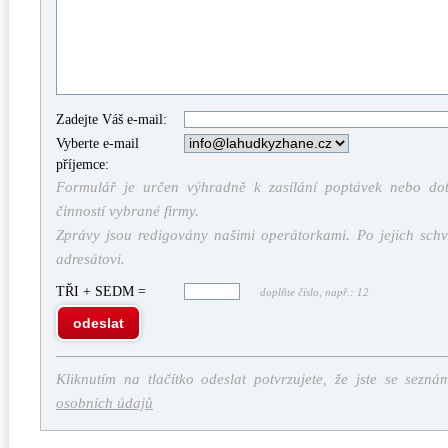
Zadejte Váš e-mail:
Vyberte e-mail
příjemce:
Formulář je určen výhradně k zasílání poptávek nebo dota
činností vybrané firmy.
Zprávy jsou redigovány našimi operátorkami. Po jejich schv
adresátovi.
TŘI + SEDM =
doplňte číslo, např.: 12
odeslat
Kliknutím na tlačítko odeslat potvrzujete, že jste se sezná
osobních údajů