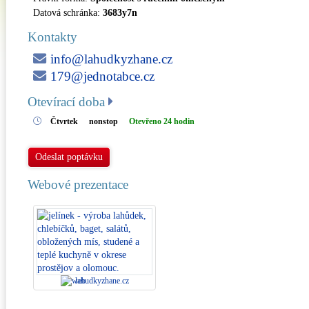
Datová schránka:
3683y7n
Kontakty
info@lahudkyzhane.cz
179@jednotabce.cz
Otevírací doba
Čtvrtek
nonstop
Otevřeno 24 hodin
Odeslat poptávku
Webové prezentace
lahudkyzhane.cz