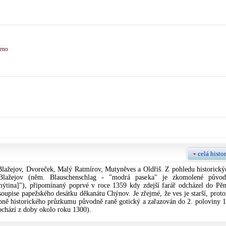
řeno
celá histor
- Blažejov, Dvoreček, Malý Ratmírov, Mutyněves a Oldřiš. Z pohledu historický
 Blažejov (něm. Blauschenschlag - "modrá paseka" je zkomolené původ
mýtina]"), připomínaný poprvé v roce 1359 kdy zdejší farář odcházel do Pěn
oupise papežského desátku děkanátu Chýnov. Je zřejmé, že ves je starší, proto
vebně historického průzkumu původně raně gotický a zařazován do 2. poloviny 1
pochází z doby okolo roku 1300).