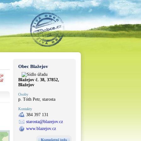
Obec Blažejov
je
Blažejov č. 38, 37852,
ář
Blažejov
Osoby
p. Tóth Petr, starosta
Kontakty
384 397 131
starosta@blazejov.cz
www.blazejov.cz
Kompletní info