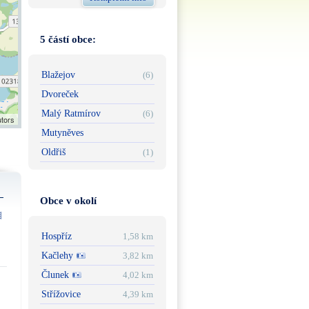
5 částí obce:
Blažejov
(6)
Dvoreček
Malý Ratmírov
(6)
utors
Mutyněves
Oldřiš
(1)
Obce v okolí
Hospříz
1,58 km
Kačlehy
3,82 km
Člunek
4,02 km
Střížovice
4,39 km