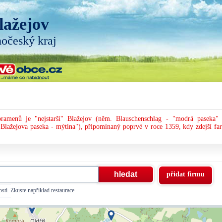
lažejov
hočeský kraj
ramenů je "nejstarší" Blažejov (něm. Blauschenschlag - "modrá paseka" 
Blažejova paseka - mýtina"), připomínaný poprvé v roce 1359, kdy zdejší far
přidat firmu
sti. Zkuste například restaurace