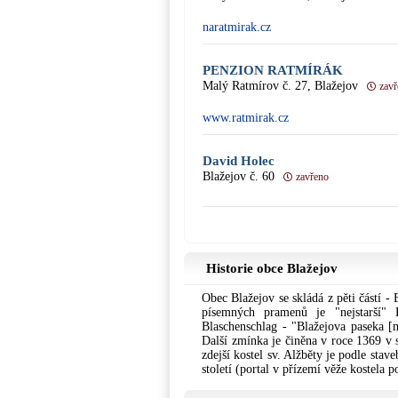
naratmirak.cz
PENZION RATMÍRÁK
Malý Ratmírov č. 27, Blažejov
zav
www.ratmirak.cz
David Holec
Blažejov č. 60
zavřeno
Historie obce Blažejov
Obec Blažejov se skládá z pěti částí 
písemných pramenů je "nejstarší"
Blaschenschlag - "Blažejova paseka [
Další zmínka je činěna v roce 1369 v s
zdejší kostel sv. Alžběty je podle sta
století (portal v přízemí věže kostela 