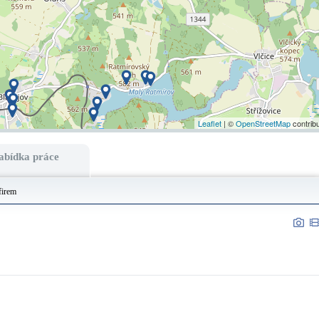
Leaflet
| ©
OpenStreetMap
contrib
abídka práce
firem