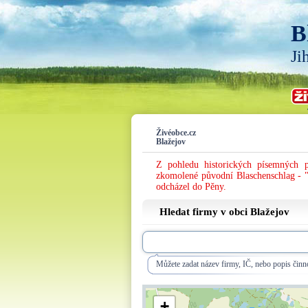
B
Ji
Živéobce.cz
Blažejov
Z pohledu historických písemných p
zkomolené původní Blaschenschlag - "
odcházel do Pěny.
Hledat firmy v obci Blažejov
Můžete zadat název firmy, IČ, nebo popis činno
+