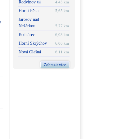
Rodvínov
4,45 km
Horní Pěna
5,65 km
Jarošov nad
Nežárkou
5,77 km
Bednárec
6,03 km
Horní Skrýchov
6,06 km
Nová Olešná
6,11 km
Zobrazit více