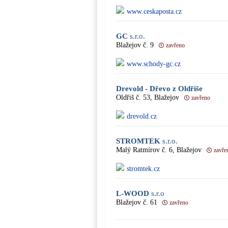
www.ceskaposta.cz
GC
s.r.o.
Blažejov č. 9
zavřeno
www.schody-gc.cz
Drevold - Dřevo z Oldřiše
Oldřiš č. 53, Blažejov
zavřeno
drevold.cz
STROMTEK
s.r.o.
Malý Ratmírov č. 6, Blažejov
zavře
stromtek.cz
L-WOOD
s.r.o
Blažejov č. 61
zavřeno