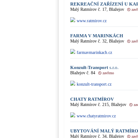
REKREAČNÍ ZAŘÍZENÍ U KA
Malý Ratmírov č. 17, Blažejov
zav
www.ratmirov.cz
FARMA V MARINKÁCH
Malý Ratmírov č. 32, Blažejov
zav
farmavmarinkach.cz
Konzult-Transport
s.r.o.
Blažejov č. 84
zavřeno
konzult-transport.cz
CHATY RATMÍROV
Malý Ratmírov č. 215, Blažejov
za
www.chatyratmirov.cz
UBYTOVÁNÍ MALÝ RATMÍR
Malý Ratmírov č. 34, Blažejov
zav