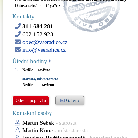
Datová schránka:
f4ya7qz
Kontakty
311 684 281
602 152 928
obec@vseradice.cz
info@vseradice.cz
Úřední hodiny
Neděle
zavřeno
starosta, místostarosta
Neděle
zavřeno
Odeslat poptávku
Galerie
Kontaktní osoby
Martin Šebek
- starosta
Martin Kunc
- místostarosta