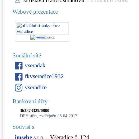
Jaroslava Hadžiosmanovič
- kontaktní osoba
Webové prezentace
vseradice.cz
Sociální sítě
vseradak
fkvseradice1932
vseradice
Bankovní účty
363873329/0800
DPH účet, zveřejněn 25.04.2017
Souvisí s
imsebe
s.r.o.
- Všeradice č. 124