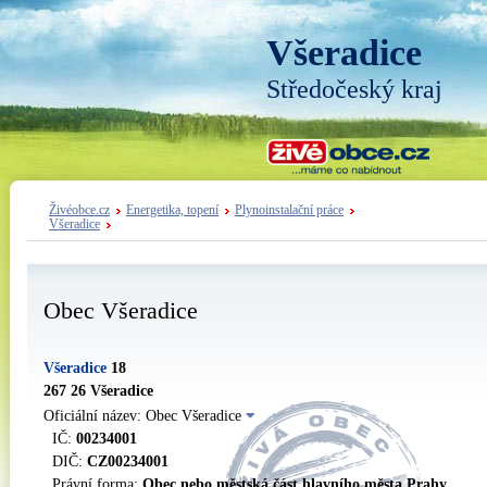
Všeradice
Středočeský kraj
Živéobce.cz
Energetika, topení
Plynoinstalační práce
Všeradice
Obec Všeradice
Všeradice
18
267 26 Všeradice
Oficiální název: Obec Všeradice
IČ:
00234001
DIČ:
CZ00234001
Právní forma:
Obec nebo městská část hlavního města Prahy