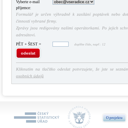
Vyberte e-mail
příjemce:
Formulář je určen výhradně k zasílání poptávek nebo dota
činností vybrané firmy.
Zprávy jsou redigovány našimi operátorkami. Po jejich schv
adresátovi.
PĚT + ŠEST =
doplňte číslo, např.: 12
odeslat
Kliknutím na tlačítko odeslat potvrzujete, že jste se sezná
osobních údajů
O projektu