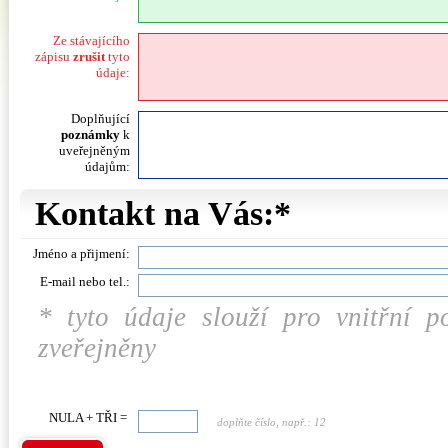
Ze stávajícího
zápisu
zrušit
tyto
údaje:
Doplňující
poznámky
k
uveřejněným
údajům:
Kontakt na Vás:*
Jméno a přijmení:
E-mail nebo tel.:
* tyto údaje slouží pro vnitřní 
zveřejněny
NULA + TŘI =
doplňte číslo, např.: 12