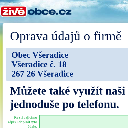
Oprava údajů o firmě
Obec Všeradice
Všeradice č. 18
267 26 Všeradice
Můžete také využít naši
jednoduše po telefonu.
Ke stávajícímu
zápisu
doplnit
tyto
údaje: