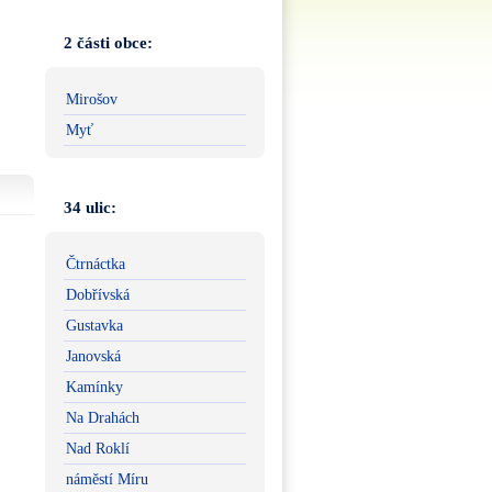
2 části obce:
Mirošov
Myť
34 ulic:
Čtrnáctka
Dobřívská
Gustavka
Janovská
Kamínky
Na Drahách
Nad Roklí
náměstí Míru