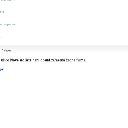
el, ...
zabezpečení, ...
..
0 firem
, ulice
Nové sídliště
není dosud zařazená žádna firma.
šov