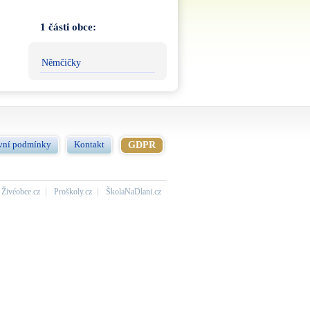
1 části obce:
Němčičky
vní podmínky
Kontakt
GDPR
Živéobce.cz
Proškoly.cz
ŠkolaNaDlani.cz