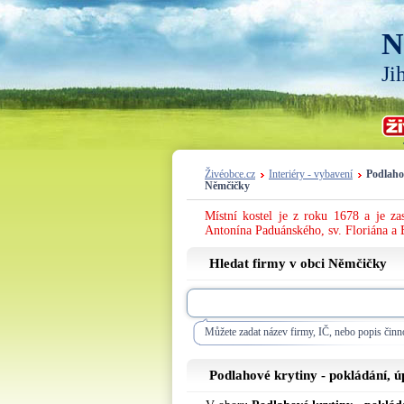
N
Ji
Živéobce.cz
Interiéry - vybavení
Podlaho
Němčičky
Místní kostel je z roku 1678 a je za
Antonína Paduánského, sv. Floriána a 
Hledat firmy v obci Němčičky
Můžete zadat název firmy, IČ, nebo popis činno
Podlahové krytiny - pokládání, 