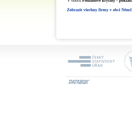
V oboru
Podlahové krytiny - poklád
Zobrazit všechny firmy v obci Němč