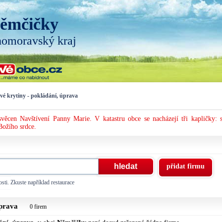
ěmčičky
homoravský kraj
vé krytiny - pokládání, úprava
svěcen Navštívení Panny Marie. V katastru obce se nacházejí tři kapličky: s
Božího srdce.
přidat firmu
sti. Zkuste například restaurace
úprava
0 firem