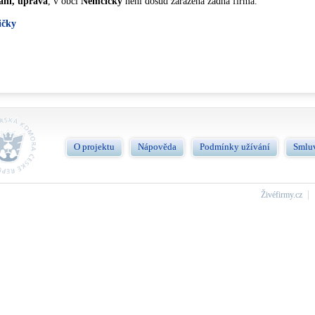
ání, úprava
, v obci
Němčičky
není dosud zařazená žádna firma.
ičky
O projektu
Nápověda
Podmínky užívání
Smlu
Živéfirmy.cz