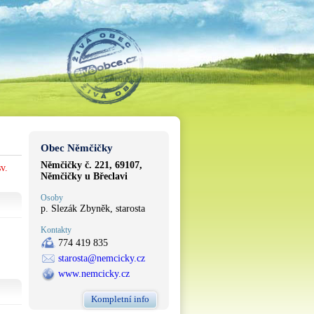
Obec Němčičky
Němčičky č. 221, 69107,
v.
Němčičky u Břeclavi
Osoby
p. Slezák Zbyněk, starosta
Kontakty
774 419 835
starosta@nemcicky.cz
www.nemcicky.cz
Kompletní info