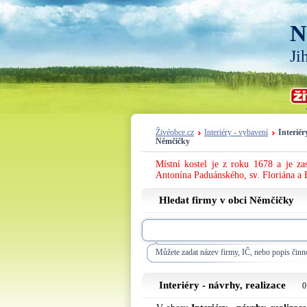
N
Ji
Živéobce.cz
Interiéry - vybavení
Interiér
Němčičky
Místní kostel je z roku 1678 a je za
Antonína Paduánského, sv. Floriána a 
Hledat firmy v obci Němčičky
Můžete zadat název firmy, IČ, nebo popis činno
Interiéry - návrhy, realizace
0