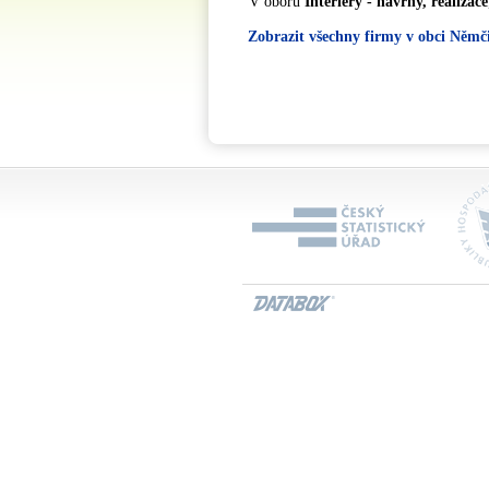
V oboru
Interiéry - návrhy, realizace
Zobrazit všechny firmy v obci Němč