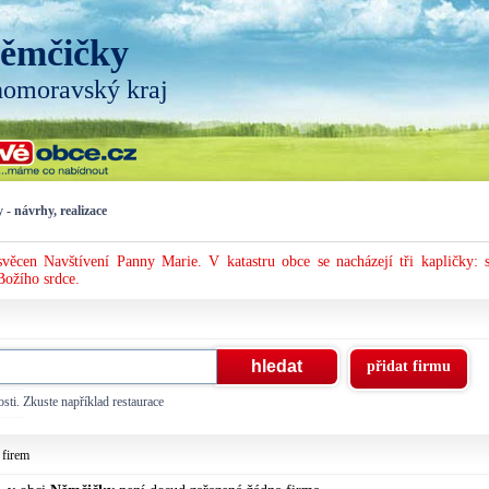
ěmčičky
homoravský kraj
y - návrhy, realizace
svěcen Navštívení Panny Marie. V katastru obce se nacházejí tři kapličky: s
Božího srdce.
přidat firmu
sti. Zkuste například restaurace
 firem