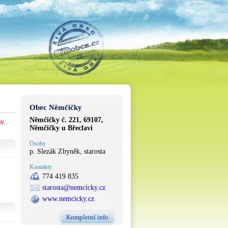
Obec Němčičky
Němčičky č. 221, 69107,
v.
Němčičky u Břeclavi
Osoby
p. Slezák Zbyněk, starosta
Kontakty
774 419 835
starosta@nemcicky.cz
www.nemcicky.cz
Kompletní info