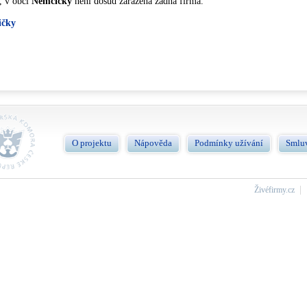
, v obci
Němčičky
není dosud zařazená žádna firma.
ičky
O projektu
Nápověda
Podmínky užívání
Smlu
Živéfirmy.cz