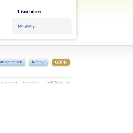
1 části obce:
Němčičky
vní podmínky
Kontakt
GDPR
Živéobce.cz
Proškoly.cz
ŠkolaNaDlani.cz