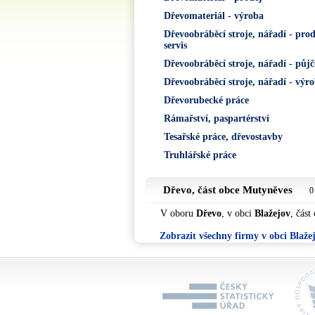
Dřevomateriál - výroba
Dřevoobráběcí stroje, nářadí - prod
servis
Dřevoobráběcí stroje, nářadí - půj
Dřevoobráběcí stroje, nářadí - výr
Dřevorubecké práce
Rámařství, paspartérství
Tesařské práce, dřevostavby
Truhlářské práce
Dřevo, část obce
Mutyněves
0
V oboru
Dřevo
, v obci
Blažejov
, část
Zobrazit všechny firmy v obci Blaže