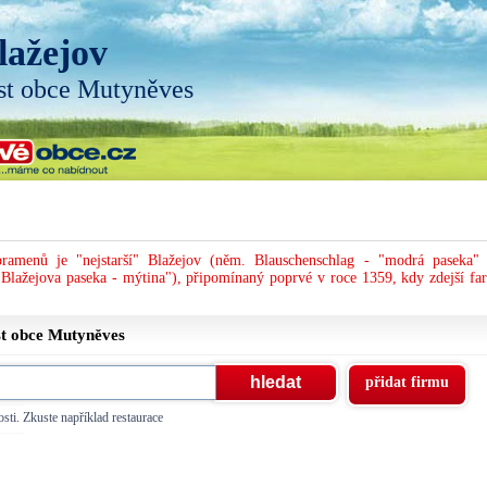
lažejov
st obce Mutyněves
ramenů je "nejstarší" Blažejov (něm. Blauschenschlag - "modrá paseka" 
Blažejova paseka - mýtina"), připomínaný poprvé v roce 1359, kdy zdejší far
st obce
Mutyněves
přidat firmu
sti. Zkuste například restaurace