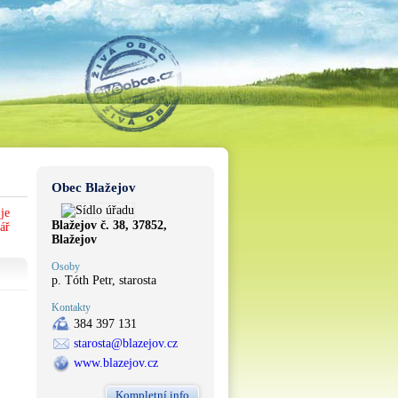
Obec Blažejov
je
Blažejov č. 38, 37852,
ář
Blažejov
Osoby
p. Tóth Petr, starosta
Kontakty
384 397 131
starosta@blazejov.cz
www.blazejov.cz
Kompletní info