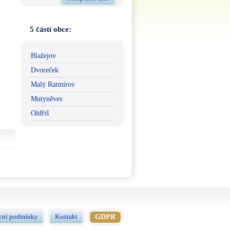
5 částí obce:
Blažejov
Dvoreček
Malý Ratmírov
Mutyněves
Oldřiš
vní podmínky
Kontakt
GDPR