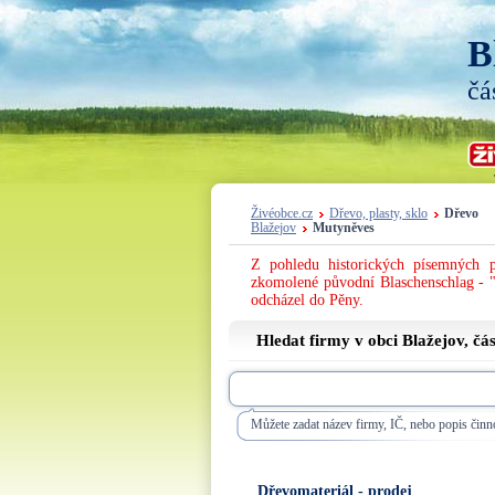
B
čá
Živéobce.cz
Dřevo, plasty, sklo
Dřevo
Blažejov
Mutyněves
Z pohledu historických písemných p
zkomolené původní Blaschenschlag - "
odcházel do Pěny.
Hledat firmy v obci Blažejov, čá
Můžete zadat název firmy, IČ, nebo popis činno
Dřevomateriál - prodej