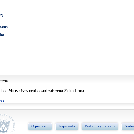
ej,
čovny
oba
 firem
 obce
Mutyněves
není dosud zařazená žádna firma.
jov
O projektu
Nápověda
Podmínky užívání
Smlu