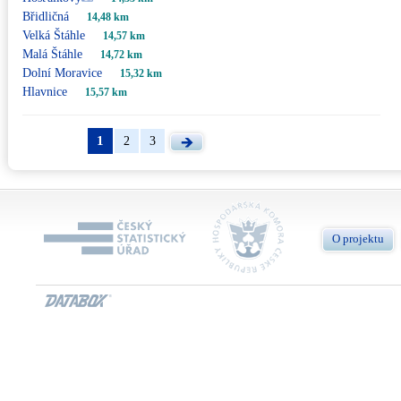
Břidličná
14,48 km
Velká Štáhle
14,57 km
Malá Štáhle
14,72 km
Dolní Moravice
15,32 km
Hlavnice
15,57 km
1
2
3
O projektu