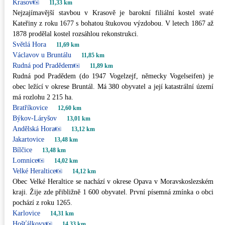
Krasov
11,33 km
Nejzajímavější stavbou v Krasově je barokní filiální kostel svaté
Kateřiny z roku 1677 s bohatou štukovou výzdobou. V letech 1867 až
1878 prodělal kostel rozsáhlou rekonstrukci.
Světlá Hora
11,69 km
Václavov u Bruntálu
11,85 km
Rudná pod Pradědem
11,89 km
Rudná pod Pradědem (do 1947 Vogelzejf, německy Vogelseifen) je
obec ležící v okrese Bruntál. Má 380 obyvatel a její katastrální území
má rozlohu 2 215 ha.
Bratříkovice
12,60 km
Býkov-Láryšov
13,01 km
Andělská Hora
13,12 km
Jakartovice
13,48 km
Bílčice
13,48 km
Lomnice
14,02 km
Velké Heraltice
14,12 km
Obec Velké Heraltice se nachází v okrese Opava v Moravskoslezském
kraji. Žije zde přibližně 1 600 obyvatel. První písemná zmínka o obci
pochází z roku 1265.
Karlovice
14,31 km
Hošťálkovy
14,33 km