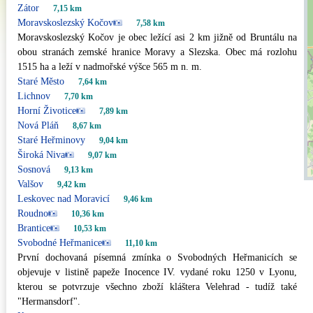
Zátor
7,15 km
Moravskoslezský Kočov
7,58 km
Moravskoslezský Kočov je obec ležící asi 2 km jižně od Bruntálu na
obou stranách zemské hranice Moravy a Slezska. Obec má rozlohu
1515 ha a leží v nadmořské výšce 565 m n. m.
Staré Město
7,64 km
Lichnov
7,70 km
Horní Životice
7,89 km
Nová Pláň
8,67 km
Staré Heřminovy
9,04 km
Široká Niva
9,07 km
Sosnová
9,13 km
Valšov
9,42 km
Leskovec nad Moravicí
9,46 km
Roudno
10,36 km
Brantice
10,53 km
Svobodné Heřmanice
11,10 km
První dochovaná písemná zmínka o Svobodných Heřmanicích se
objevuje v listině papeže Inocence IV. vydané roku 1250 v Lyonu,
kterou se potvrzuje všechno zboží kláštera Velehrad - tudíž také
"Hermansdorf".