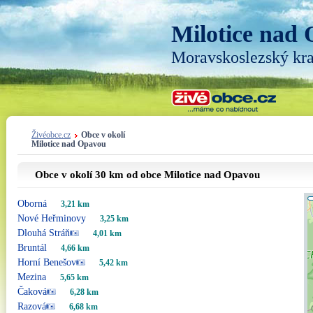
Milotice nad
Moravskoslezský kra
Živéobce.cz
Obce v okolí
Milotice nad Opavou
Obce v okolí 30 km od obce Milotice nad Opavou
Oborná
3,21 km
Nové Heřminovy
3,25 km
Dlouhá Stráň
4,01 km
Bruntál
4,66 km
Horní Benešov
5,42 km
Mezina
5,65 km
Čaková
6,28 km
Razová
6,68 km