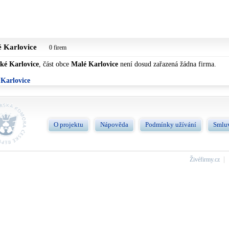
 Karlovice
0 firem
ké Karlovice
, část obce
Malé Karlovice
není dosud zařazená žádna firma.
 Karlovice
O projektu
Nápověda
Podmínky užívání
Smlu
Živéfirmy.cz