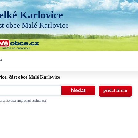
elké Karlovice
st obce Malé Karlovice
ce
ice, část obce
Malé Karlovice
přidat firmu
sti. Zkuste například restaurace