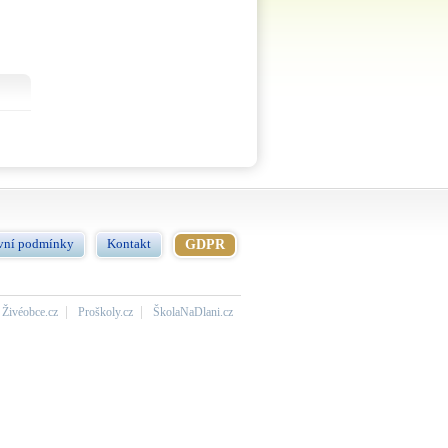
vní podmínky
Kontakt
GDPR
Živéobce.cz
Proškoly.cz
ŠkolaNaDlani.cz