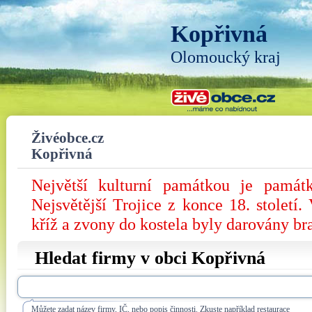
Kopřivná
Olomoucký kraj
Živéobce.cz
Kopřivná
Největší kulturní památkou je památk
Nejsvětější Trojice z konce 18. století
kříž a zvony do kostela byly darovány br
Hledat firmy v obci Kopřivná
Můžete zadat název firmy, IČ, nebo popis činnosti. Zkuste například restaurace