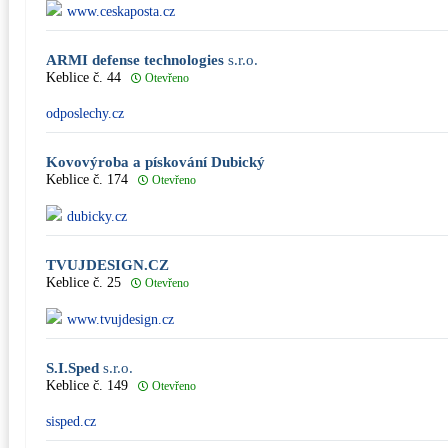
www.ceskaposta.cz
ARMI defense technologies
s.r.o.
Keblice č. 44
Otevřeno
odposlechy.cz
Kovovýroba a pískování Dubický
Keblice č. 174
Otevřeno
dubicky.cz
TVUJDESIGN.CZ
Keblice č. 25
Otevřeno
www.tvujdesign.cz
S.I.Sped
s.r.o.
Keblice č. 149
Otevřeno
sisped.cz