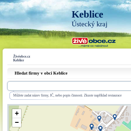
Keblice
Ústecký kraj
Živéobce.cz
Keblice
Hledat firmy v obci Keblice
Můžete zadat název firmy, IČ, nebo popis činnosti. Zkuste například restaurace
+
−