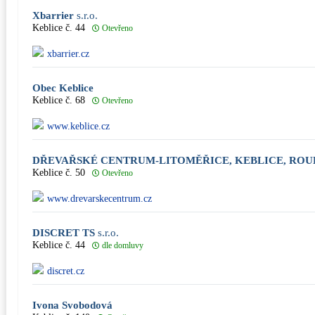
Xbarrier
s.r.o.
Keblice č. 44
Otevřeno
xbarrier.cz
Obec Keblice
Keblice č. 68
Otevřeno
www.keblice.cz
DŘEVAŘSKÉ CENTRUM-LITOMĚŘICE, KEBLICE, ROU
Keblice č. 50
Otevřeno
www.drevarskecentrum.cz
DISCRET TS
s.r.o.
Keblice č. 44
dle domluvy
discret.cz
Ivona Svobodová