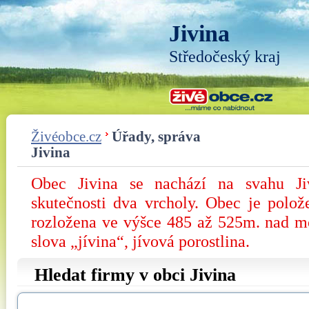
Jivina
Středočeský kraj
Živéobce.cz
Úřady, správa
Jivina
Obec Jivina se nachází na svahu Ji
skutečnosti dva vrcholy. Obec je polo
rozložena ve výšce 485 až 525m. nad m
slova „jívina“, jívová porostlina.
Hledat firmy v obci Jivina