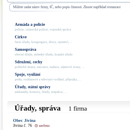
Můžete zadat název firmy, IČ, nebo popis činnosti. Zkuste například restaurace
Armáda a policie
policie, cizinecká policie, vojenská správa
Církve
farní úřady, kongregace, sbory, opatství, ...
Samospráva
obecní úřady, městské úřady, krajské úřady
Sdružení, cechy
politické strany, asociace, nadace, zájmové svazy, ...
Spoje, vysílání
pošty, rozhlasové a televizní vysílání, přípojky, ...
Úřady, státní správy
ambasády, komory, úřady, inspekce, ...
Úřady, správa
1 firma
Obec Jivina
Jivina č. 76
zavřeno