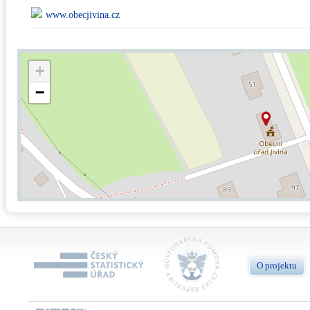
www.obecjivina.cz
+
−
O projektu