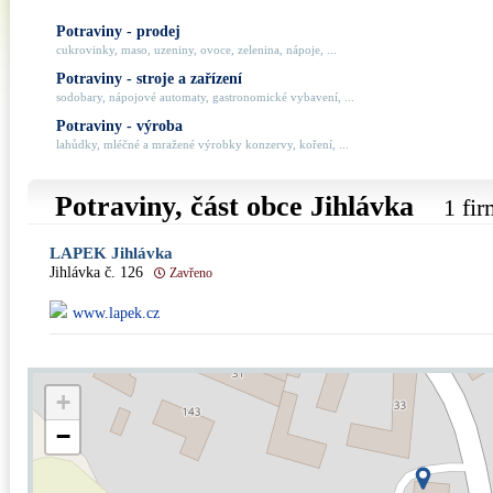
Potraviny - prodej
cukrovinky, maso, uzeniny, ovoce, zelenina, nápoje, ...
Potraviny - stroje a zařízení
sodobary, nápojové automaty, gastronomické vybavení, ...
Potraviny - výroba
lahůdky, mléčné a mražené výrobky konzervy, koření, ...
Potraviny, část obce
Jihlávka
1 fi
LAPEK Jihlávka
Jihlávka č. 126
Zavřeno
www.lapek.cz
+
−