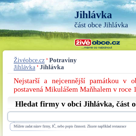
Jihlávka
část obce Jihlávka
Živéobce.cz
Potraviny
Jihlávka
Jihlávka
Nejstarší a nejcennější památkou v 
postavená Mikulášem Maňhalem v roce 
Hledat firmy v obci Jihlávka, část 
Můžete zadat název firmy, IČ, nebo popis činnosti. Zkuste například restaurace