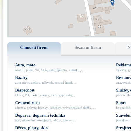
Činnosti firem
Seznam firem
N
Auto, moto
Reklama
osobní, pneu, ND, STK, autopůjčovny, autoškoly, ...
výstavy, gr
Bazary
Restaur
auto-moto, elektro, nábytek, second-hand, ...
stravování,
Bezpečnost
Služby, 
BOZP, PO, hasiči, alarmy, trezory, potřeby, ...
péče o tělo,
Cestovní ruch
Sport
zájezdy, pobyty, letenky, jízdenky, průvodcovské služby, ...
koupaliště,
Doprava, dopravní technika
Stavebni
taxi, stěhování, kontejnery, jeřáby, výtahy, ...
projekce, i
Dřevo, plasty, sklo
Strojíre