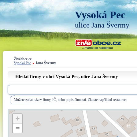
Vysoká Pec
ulice Jana Švermy
Živéobce.cz
Vysoká Pec
Jana Švermy
Hledat firmy v obci Vysoká Pec, ulice
Jana Švermy
Můžete zadat název firmy, IČ, nebo popis činnosti. Zkuste například restaurace
+
−