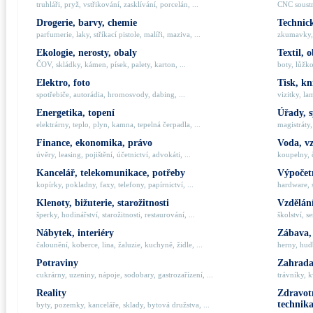
truhláři, pryž, vstřikování, zasklívání, porcelán, ...
CNC soustru
Drogerie, barvy, chemie
Technick
parfumerie, laky, stříkací pistole, malíři, maziva, ...
zkumavky, 
Ekologie, nerosty, obaly
Textil, 
ČOV, skládky, kámen, písek, palety, karton, ...
boty, lůžko
Elektro, foto
Tisk, kn
spotřebiče, autorádia, hromosvody, dabing, ...
vizitky, la
Energetika, topení
Úřady, 
elektrárny, teplo, plyn, kamna, tepelná čerpadla, ...
magistráty,
Finance, ekonomika, právo
Voda, v
úvěry, leasing, pojištění, účetnictví, advokáti, ...
koupelny, č
Kancelář, telekomunikace, potřeby
Výpočetn
kopírky, pokladny, faxy, telefony, papírnictví, ...
hardware, 
Klenoty, bižuterie, starožitnosti
Vzdělání
šperky, hodinářství, starožitnosti, restaurování, ...
školství, s
Nábytek, interiéry
Zábava,
čalounění, koberce, lina, žaluzie, kuchyně, židle, ...
herny, hudb
Potraviny
Zahrada,
cukrárny, uzeniny, nápoje, sodobary, gastrozařízení, ...
trávníky, k
Reality
Zdravotn
technik
byty, pozemky, kanceláře, sklady, bytová družstva, ...