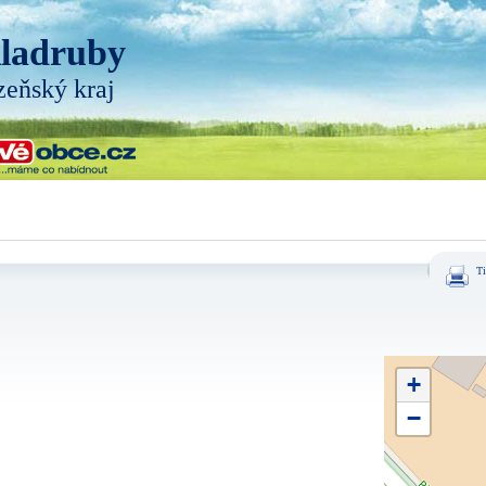
ladruby
zeňský kraj
Ti
+
−