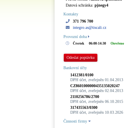
Datová schránka:
pjnegy4
Kontakty
371 796 700
integro.as@tiscali.cz
Provozní doba
Čtvrtek
06:00-14:30
Otevřeno
Odeslat poptávku
Bankovní účty
1412381/0100
DPH účet, zveřejněn 01.04.2013
CZ8601000000435135020247
DPH účet, zveřejněn 02.04.2013
2110256786/2700
DPH účet, zveřejněn 06.10.2015
317435563/0300
DPH účet, zveřejněn 10.03.2026
Činnosti firmy