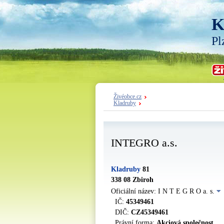
K
Pl
Živéobce.cz
Kladruby
INTEGRO a.s.
Kladruby
81
338 08 Zbiroh
Oficiální název: I N T E G R O a. s.
IČ:
45349461
DIČ:
CZ45349461
Právní forma:
Akciová společnost