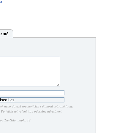
ba
irmě
k nebo dotazů souvisejících s činností vybrané firmy.
Po jejich schválení jsou odeslány adresátovi.
plňte číslo, např.: 12