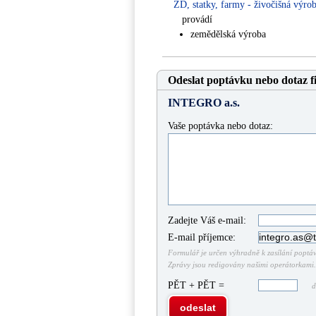
ZD, statky, farmy - živočišná výro
provádí
zemědělská výroba
Odeslat poptávku nebo dotaz f
INTEGRO a.s.
Vaše poptávka nebo dotaz:
Zadejte Váš e-mail:
E-mail příjemce:
Formulář je určen výhradně k zasílání poptáve
Zprávy jsou redigovány našimi operátorkami. 
PĚT + PĚT =
do
odeslat