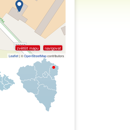
zvětšit mapu
navigovat
Leaflet
| ©
OpenStreetMap
contributors