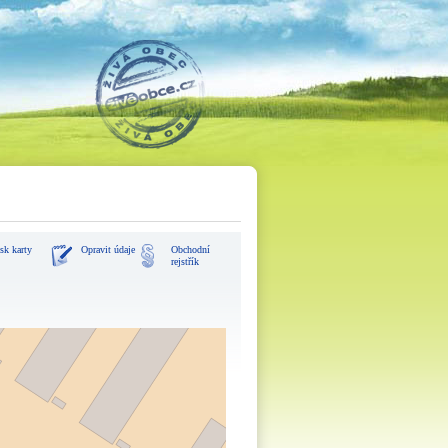
sk karty
Opravit údaje
Obchodní
rejstřík