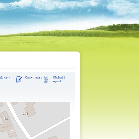
sk karty
Opravit údaje
Obchodní
rejstřík