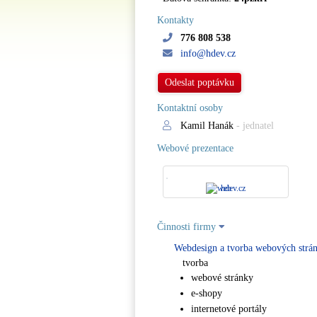
Kontakty
776 808 538
info@hdev.cz
Odeslat poptávku
Kontaktní osoby
Kamil Hanák
- jednatel
Webové prezentace
hdev.cz
Činnosti firmy
Webdesign a tvorba webových strá
tvorba
webové stránky
e-shopy
internetové portály