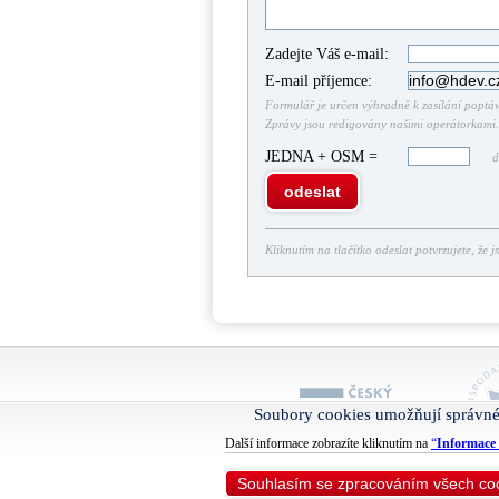
Zadejte Váš e-mail:
E-mail příjemce:
Formulář je určen výhradně k zasílání poptáve
Zprávy jsou redigovány našimi operátorkami. 
JEDNA + OSM =
do
odeslat
Kliknutím na tlačítko odeslat potvrzujete, že j
Soubory cookies umožňují správné
Další informace zobrazíte kliknutím na
“
Informace 
Souhlasím se zpracováním všech co