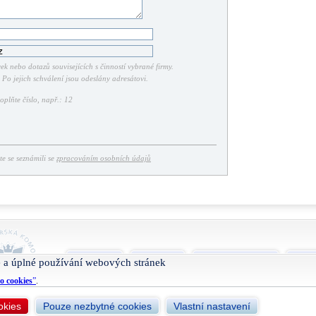
k nebo dotazů souvisejících s činností vybrané firmy.
Po jejich schválení jsou odeslány adresátovi.
plňte číslo, např.: 12
ste se seznámili se
zpracováním osobních údajů
O projektu
Nápověda
Podmínky užívání
Smlu
 a úplné používání webových stránek
o cookies
”
.
okies
Pouze nezbytné cookies
Vlastní nastavení
Živéfirmy.cz