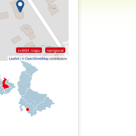
zvětšit mapu
navigovat
Leaflet
| ©
OpenStreetMap
contributors