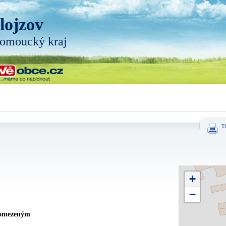
lojzov
omoucký kraj
Ti
+
−
 omezeným