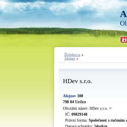
A
Ol
Živéobce.cz
Alojzov
HDev s.r.o.
Alojzov
108
798 04 Určice
Oficiální název: HDev s.r.o.
IČ:
09829148
Právní forma:
Společnost s ručením
Datová schránka:
24pzkrr