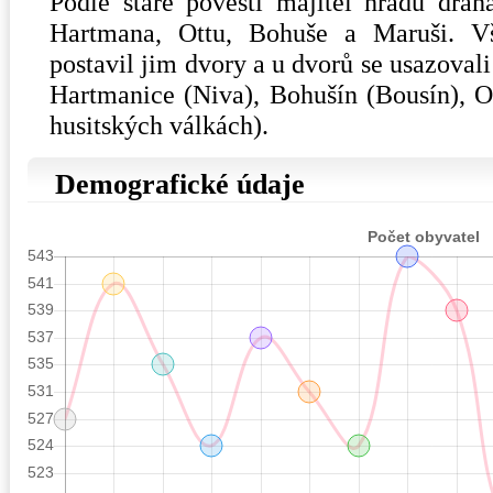
Podle staré pověsti majitel hradu dra
Hartmana, Ottu, Bohuše a Maruši. V
postavil jim dvory a u dvorů se usazovali
Hartmanice (Niva), Bohušín (Bousín), O
husitských válkách).
Demografické údaje