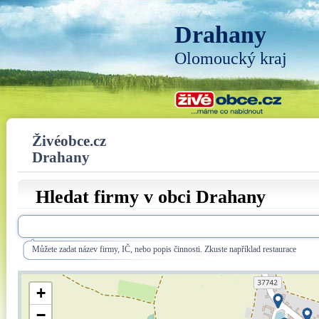
Drahany
Olomoucký kraj
Živéobce.cz
Drahany
Hledat firmy v obci Drahany
Můžete zadat název firmy, IČ, nebo popis činnosti. Zkuste například restaurace
+
−