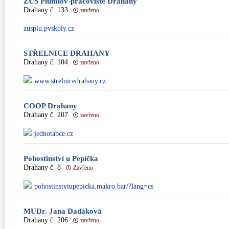
ZUŠ Plumlov-pracoviště Drahany
Drahany č. 133
zavřeno
zusplu.pvskoly.cz
STŘELNICE DRAHANY
Drahany č. 104
zavřeno
www.strelnicedrahany.cz
COOP Drahany
Drahany č. 207
zavřeno
jednotabce.cz
Pohostinství u Pepíčka
Drahany č. 8
Zavřeno
pohostinstviupepicka.makro.bar/?lang=cs
MUDr. Jana Dadáková
Drahany č. 206
zavřeno