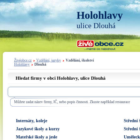
Holohlavy
ulice Dlouhá
Živéobce.cz
Vzdělání, jazyky
Vzdělání, školství
Holohlavy
Dlouhá
Hledat firmy v obci Holohlavy, ulice
Dlouhá
Můžete zadat název firmy, IČ, nebo popis činnosti. Zkuste například restaurace
Internáty, koleje
Střední 
Jazykové školy a kurzy
Střední 
Mateřské školy a jesle
Uměleck