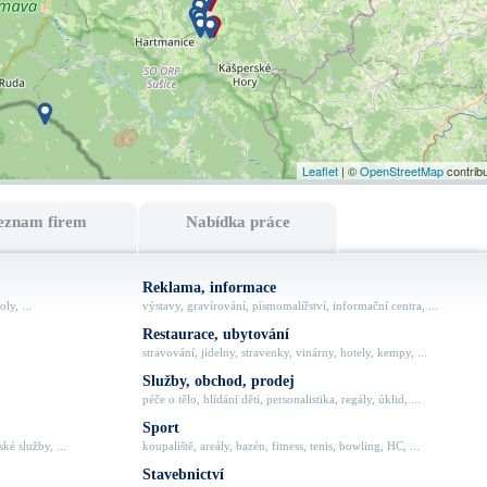
Leaflet
| ©
OpenStreetMap
contrib
eznam firem
Nabídka práce
Reklama, informace
ly, ...
výstavy, gravírování, písmomalířství, informační centra, ...
Restaurace, ubytování
stravování, jídelny, stravenky, vinárny, hotely, kempy, ...
Služby, obchod, prodej
péče o tělo, hlídání dětí, personalistika, regály, úklid, ...
Sport
ké služby, ...
koupaliště, areály, bazén, fitness, tenis, bowling, HC, ...
Stavebnictví