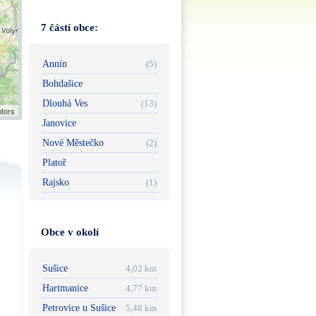
7 částí obce:
Annín
(5)
Bohdašice
Dlouhá Ves
(13)
utors
Janovice
Nové Městečko
(2)
Platoř
Rajsko
(1)
Obce v okolí
Sušice
4,02 km
Hartmanice
4,77 km
Petrovice u Sušice
5,48 km