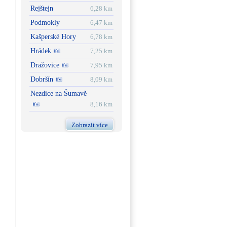
Rejštejn
6,28 km
Podmokly
6,47 km
Kašperské Hory
6,78 km
Hrádek
7,25 km
Dražovice
7,95 km
Dobršín
8,09 km
Nezdice na Šumavě
8,16 km
Zobrazit více