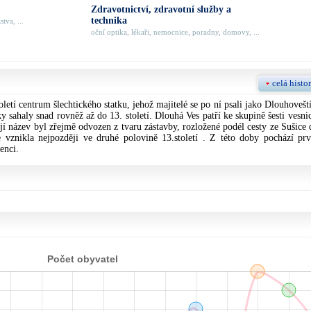
Zdravotnictví, zdravotní služby a
technika
tva, ...
oční optika, lékaři, nemocnice, poradny, domovy, ...
celá histor
oletí centrum šlechtického statku, jehož majitelé se po ní psali jako Dlouhoveští
tky sahaly snad rovněž až do 13. století. Dlouhá Ves patří ke skupině šesti vesnic
jí název byl zřejmě odvozen z tvaru zástavby, rozložené podél cesty ze Sušice 
 vznikla nejpozději ve druhé polovině 13.století . Z této doby pochází prv
enci.