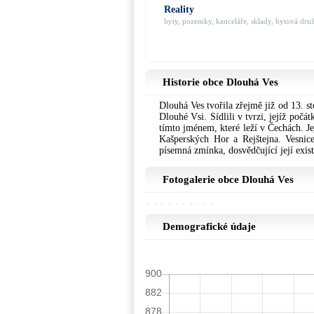
Reality
byty, pozemky, kanceláře, sklady, bytová družs
Historie obce Dlouhá Ves
Dlouhá Ves tvořila zřejmě již od 13. st
Dlouhé Vsi. Sídlili v tvrzi, jejíž počá
tímto jménem, které leží v Čechách. Je
Kašperských Hor a Rejštejna. Vesnice
písemná zmínka, dosvědčující její exist
Fotogalerie obce Dlouhá Ves
Demografické údaje