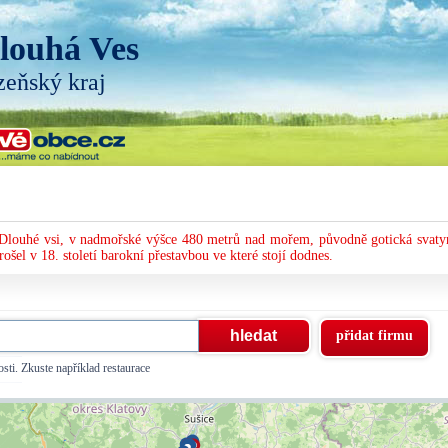
louhá Ves
zeňský kraj
 v Dlouhé vsi, v nadmořské výšce 480 metrů nad mořem, původně gotická svaty
el v 18. století barokní přestavbou ve které stojí dodnes.
přidat firmu
sti. Zkuste například restaurace