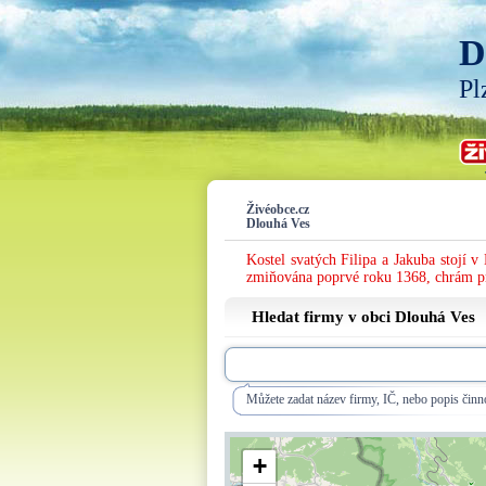
D
Pl
Živéobce.cz
Dlouhá Ves
Kostel svatých Filipa a Jakuba stojí
zmiňována poprvé roku 1368, chrám proš
Hledat firmy v obci Dlouhá Ves
Můžete zadat název firmy, IČ, nebo popis činno
+