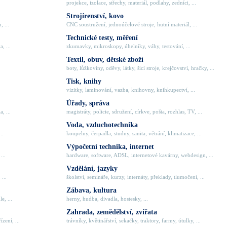
projekce, izolace, střechy, materiál, podlahy, zedníci, ...
Strojírenství, kovo
, ...
CNC soustružení, jednoúčelové stroje, hutní materiál, ...
Technické testy, měření
, ...
zkumavky, mikroskopy, úhelníky, váhy, testování, ...
Textil, obuv, dětské zboží
boty, lůžkoviny, oděvy, látky, šicí stroje, krejčovství, hračky, ...
Tisk, knihy
vizitky, laminování, vazba, knihovny, knihkupectví, ...
Úřady, správa
, ...
magistráty, policie, sdružení, církve, pošta, rozhlas, TV, ...
Voda, vzduchotechnika
..
koupelny, čerpadla, studny, sanita, větrání, klimatizace, ...
Výpočetní technika, internet
...
hardware, software, ADSL, internetové kavárny, webdesign, ...
Vzdělání, jazyky
 ...
školství, semináře, kurzy, internáty, překlady, tlumočení, ...
Zábava, kultura
e, ...
herny, hudba, divadla, hostesky, ...
Zahrada, zemědělství, zvířata
zení, ...
trávníky, květinářství, sekačky, traktory, farmy, útulky, ...