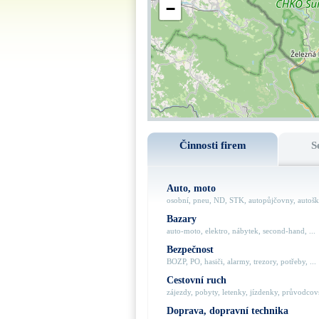
−
Činnosti firem
S
Auto, moto
osobní, pneu, ND, STK, autopůjčovny, autoško
Bazary
auto-moto, elektro, nábytek, second-hand, ...
Bezpečnost
BOZP, PO, hasiči, alarmy, trezory, potřeby, ...
Cestovní ruch
zájezdy, pobyty, letenky, jízdenky, průvodcovs
Doprava, dopravní technika