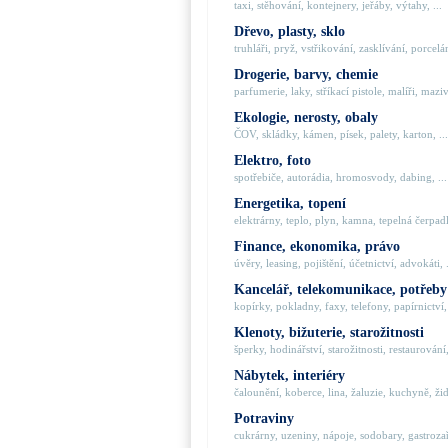
taxi, stěhování, kontejnery, jeřáby, výtahy, ...
Dřevo, plasty, sklo
truhláři, pryž, vstřikování, zasklívání, porcelán
Drogerie, barvy, chemie
parfumerie, laky, stříkací pistole, malíři, maziva
Ekologie, nerosty, obaly
ČOV, skládky, kámen, písek, palety, karton, ...
Elektro, foto
spotřebiče, autorádia, hromosvody, dabing, ...
Energetika, topení
elektrárny, teplo, plyn, kamna, tepelná čerpadla
Finance, ekonomika, právo
úvěry, leasing, pojištění, účetnictví, advokáti, .
Kancelář, telekomunikace, potřeby
kopírky, pokladny, faxy, telefony, papírnictví, 
Klenoty, bižuterie, starožitnosti
šperky, hodinářství, starožitnosti, restaurování,
Nábytek, interiéry
čalounění, koberce, lina, žaluzie, kuchyně, židl
Potraviny
cukrárny, uzeniny, nápoje, sodobary, gastrozaří