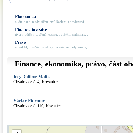
Ekonomika
audit, daně, mzdy, účetnictví, školení, poradenství, ...
Finance, investice
úvěry, půjčky, spoření, leasing, pojištění, směnárny, ...
Právo
advokáti, notářství, směnky, patenty, odhady, soudy, ...
Finance, ekonomika, právo, část o
Ing. Dalibor Malík
Chvalovice č. 4, Kovanice
Václav Fidrmuc
Chvalovice č. 110, Kovanice