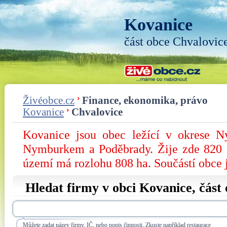
Kovanice
část obce Chvalovic
Živéobce.cz
Finance, ekonomika, právo
Kovanice
Chvalovice
Kovanice jsou obec ležící v okrese N
Nymburkem a Poděbrady. Žije zde 820 ob
území má rozlohu 808 ha. Součástí obce j
Hledat firmy v obci Kovanice, část
Můžete zadat název firmy, IČ, nebo popis činnosti. Zkuste například restaurace