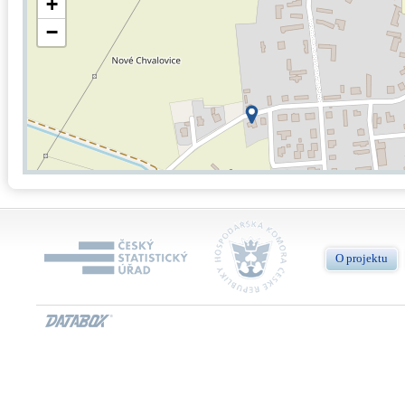
+
−
O projektu