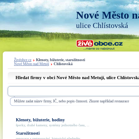
Nové Město n
ulice Chlístovská
Živéobce.cz
Klenoty, bižuterie, starožitnosti
Nové Město nad Metují
Chlístovská
Hledat firmy v obci Nové Město nad Metují, ulice
Chlístovsk
Můžete zadat název firmy, IČ, nebo popis činnosti. Zkuste například restaurace
Klenoty, bižuterie, hodiny
šperky, drahé kameny, systémy jednotného času, ...
Starožitnosti
renovace a restaurování, historické předměty, ...