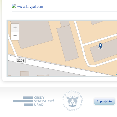
www.kovpal.com
+
−
O projektu