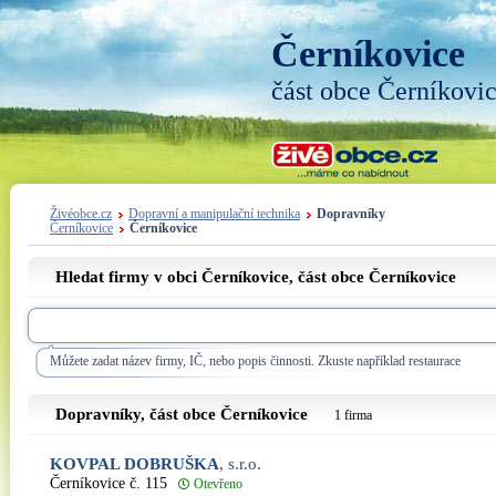
Černíkovice
část obce Černíkovi
Živéobce.cz
Dopravní a manipulační technika
Dopravníky
Černíkovice
Černíkovice
Hledat firmy v obci Černíkovice, část obce
Černíkovice
Můžete zadat název firmy, IČ, nebo popis činnosti. Zkuste například restaurace
Dopravníky, část obce
Černíkovice
1 firma
KOVPAL DOBRUŠKA
, s.r.o.
Černíkovice č. 115
Otevřeno