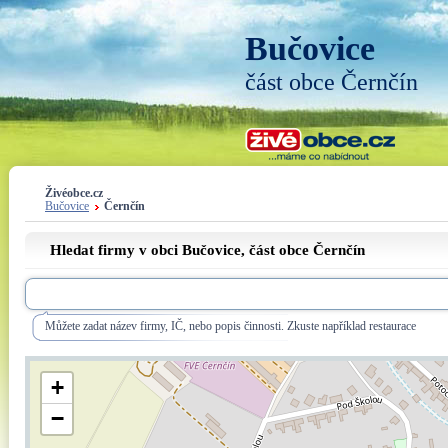
Bučovice
část obce Černčín
Živéobce.cz
Bučovice
Černčín
Hledat firmy v obci Bučovice, část obce
Černčín
Můžete zadat název firmy, IČ, nebo popis činnosti. Zkuste například restaurace
+
−