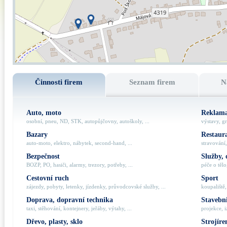
Činnosti firem
Seznam firem
N
Auto, moto
Reklama
osobní, pneu, ND, STK, autopůjčovny, autoškoly, ...
výstavy, gr
Bazary
Restaur
auto-moto, elektro, nábytek, second-hand, ...
stravování,
Bezpečnost
Služby, 
BOZP, PO, hasiči, alarmy, trezory, potřeby, ...
péče o tělo,
Cestovní ruch
Sport
zájezdy, pobyty, letenky, jízdenky, průvodcovské služby, ...
koupaliště,
Doprava, dopravní technika
Stavebni
taxi, stěhování, kontejnery, jeřáby, výtahy, ...
projekce, i
Dřevo, plasty, sklo
Strojíre