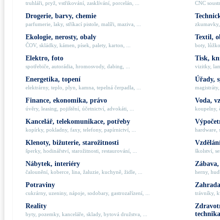
truhláři, pryž, vstřikování, zasklívání, porcelán, ...
CNC soustru
Drogerie, barvy, chemie
Technick
parfumerie, laky, stříkací pistole, malíři, maziva, ...
zkumavky, 
Ekologie, nerosty, obaly
Textil, 
ČOV, skládky, kámen, písek, palety, karton, ...
boty, lůžko
Elektro, foto
Tisk, kn
spotřebiče, autorádia, hromosvody, dabing, ...
vizitky, la
Energetika, topení
Úřady, 
elektrárny, teplo, plyn, kamna, tepelná čerpadla, ...
magistráty,
Finance, ekonomika, právo
Voda, v
úvěry, leasing, pojištění, účetnictví, advokáti, ...
koupelny, č
Kancelář, telekomunikace, potřeby
Výpočetn
kopírky, pokladny, faxy, telefony, papírnictví, ...
hardware, 
Klenoty, bižuterie, starožitnosti
Vzdělání
šperky, hodinářství, starožitnosti, restaurování, ...
školství, s
Nábytek, interiéry
Zábava,
čalounění, koberce, lina, žaluzie, kuchyně, židle, ...
herny, hudb
Potraviny
Zahrada,
cukrárny, uzeniny, nápoje, sodobary, gastrozařízení, ...
trávníky, k
Reality
Zdravotn
technik
byty, pozemky, kanceláře, sklady, bytová družstva, ...