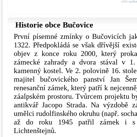
oční optik
Historie obce Bučovice
První písemné zmínky o Bučovicích ja
1322. Předpokládá se však dřívější exis
objev z konce roku 2000, který proka
zámecké zahrady a dvora stával v 1. 
kamenný kostel. Ve 2. polovině 16. stole
majitel bučovického panství Jan Še
renesanční zámek, který patří k nejcenn
záalpském prostoru. Tvůrcem projektu byl
antikvář Jacopo Strada. Na výzdobě z
umělci rudolfinského okruhu (např. soch
až do roku 1945 patřil zámek i s
Lichtenštejnů.