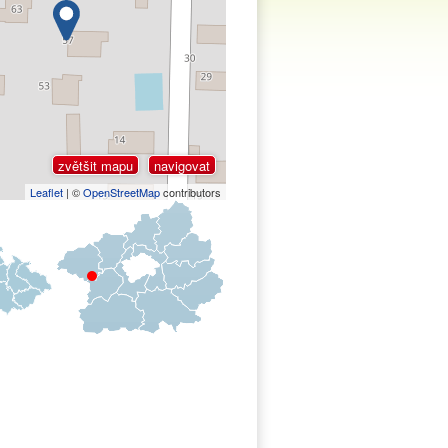
zvětšit mapu
navigovat
Leaflet
| ©
OpenStreetMap
contributors