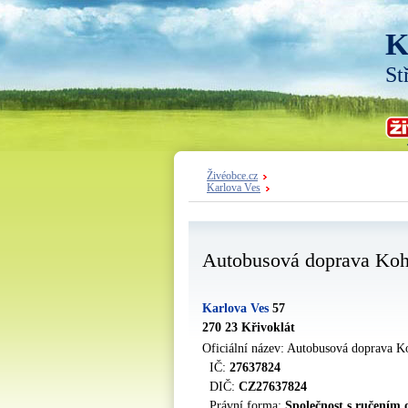
K
St
Živéobce.cz
Karlova Ves
Autobusová doprava Koho
Karlova Ves
57
270 23 Křivoklát
Oficiální název: Autobusová doprava Ko
IČ:
27637824
DIČ:
CZ27637824
Právní forma:
Společnost s ručením