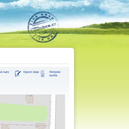
sk karty
Opravit údaje
Obchodní
rejstřík