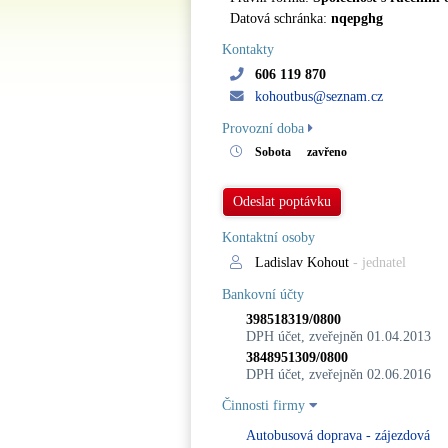
Datová schránka:
nqepghg
Kontakty
606 119 870
kohoutbus@seznam.cz
Provozní doba
Sobota
zavřeno
Odeslat poptávku
Kontaktní osoby
Ladislav Kohout
- jednatel
Bankovní účty
398518319/0800
DPH účet, zveřejněn 01.04.2013
3848951309/0800
DPH účet, zveřejněn 02.06.2016
Činnosti firmy
Autobusová doprava - zájezdová