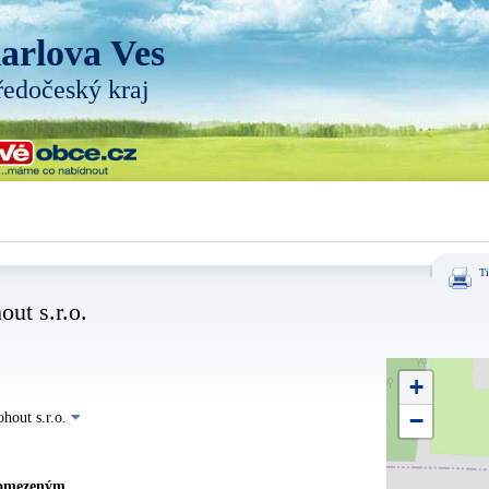
arlova Ves
ředočeský kraj
Ti
ut s.r.o.
+
−
hout s.r.o.
 omezeným