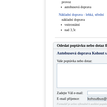
provoz
autobusová doprava
Nákladní doprava - lehká, střední
nákladní doprava
vnitrostátní
nad 3,5t
Odeslat poptávku nebo dotaz f
Autobusová doprava Kohout s.
Vaše poptávka nebo dotaz:
Zadejte Váš e-mail:
E-mail příjemce:
Formulář je určen výhradně k zasílání poptáve