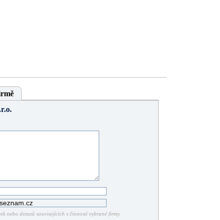
irmě
r.o.
k nebo dotazů souvisejících s činností vybrané firmy.