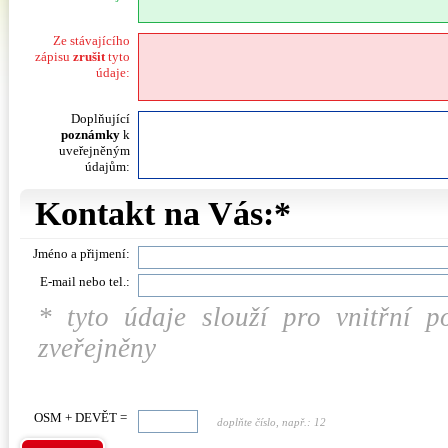
Ze stávajícího
zápisu
zrušit
tyto
údaje:
Doplňující
poznámky
k
uveřejněným
údajům:
Kontakt na Vás:*
Jméno a přijmení:
E-mail nebo tel.:
* tyto údaje slouží pro vnitřní 
zveřejněny
OSM + DEVĚT =
doplňte číslo, např.: 12