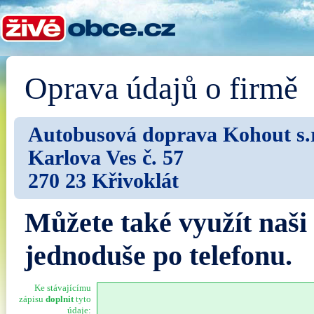
Oprava údajů o firmě
Autobusová doprava Kohout s.r
Karlova Ves č. 57
270 23 Křivoklát
Můžete také využít naši
jednoduše po telefonu.
Ke stávajícímu
zápisu
doplnit
tyto
údaje: