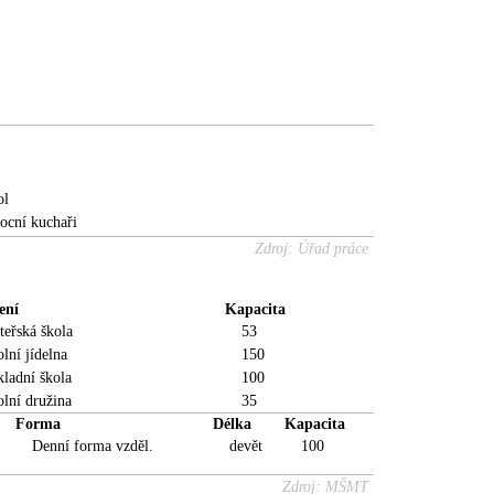
ol
ocní kuchaři
Zdroj: Úřad práce
ení
Kapacita
eřská škola
53
lní jídelna
150
ladní škola
100
lní družina
35
Forma
Délka
Kapacita
Denní forma vzděl.
devět
100
Zdroj: MŠMT