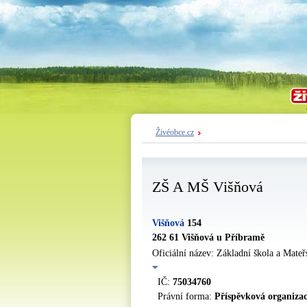
Živéobce.cz
ZŠ A MŠ Višňová
Višňová
154
262 61 Višňová u Příbramě
Oficiální název: Základní škola a Mate
IČ:
75034760
Právní forma:
Příspěvková organiza