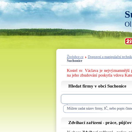
S
Ol
Živéobce.cz
Dopravní a manipulační technik
Suchonice
Kostel sv. Václava je nejvýznamnější
na jeho zbudování poskytla vdova Kate
Hledat firmy v obci Suchonice
Můžete zadat název firmy, IČ, nebo popis činno
Zdvihací zařízení - práce, půjčo