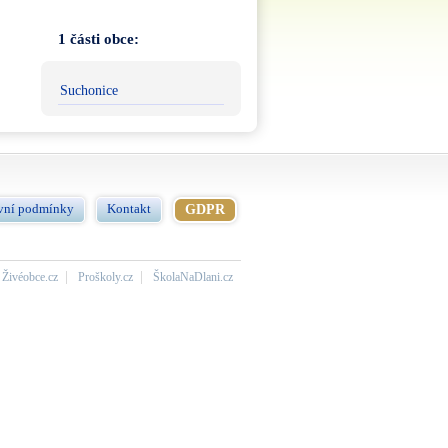
1 části obce:
Suchonice
vní podmínky
Kontakt
GDPR
Živéobce.cz
Proškoly.cz
ŠkolaNaDlani.cz