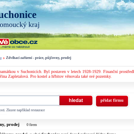
uchonice
omoucký kraj
a
Zdvihací zařízení - práce, půjčovny, prodej
 památkou v Suchonicích. Byl postaven v letech 1928-1929. Finanční prostřed
řina Zapletalová. Pro kostel a hřbitov věnovala také své pozemky.
přidat firmu
sti. Zkuste například restaurace
vny, prodej
0 firem