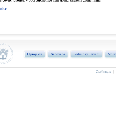
půjčovny, prodej
, v obci
Suchonice
není dosud zařazená žádna firma.
nice
O projektu
Nápověda
Podmínky užívání
Smlu
Živéfirmy.cz