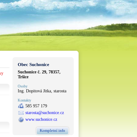
Obec Suchonice
Suchonice č. 29, 78357,
ky
Tršice
Osoby
Ing. Dopitová Jitka, starosta
Kontakty
585 957 179
starosta@suchonice.cz
www.suchonice.cz
Kompletní info