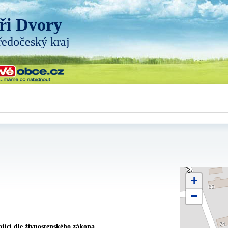
ři Dvory
ředočeský kraj
+
−
jící dle živnostenského zákona