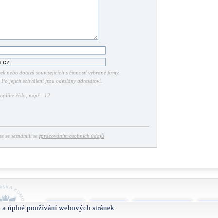
k nebo dotazů souvisejících s činností vybrané firmy.
Po jejich schválení jsou odeslány adresátovi.
plňte číslo, např.: 12
ste se seznámili se
zpracováním osobních údajů
O projektu
Nápověda
Podmínky užívání
Smlu
 a úplné používání webových stránek