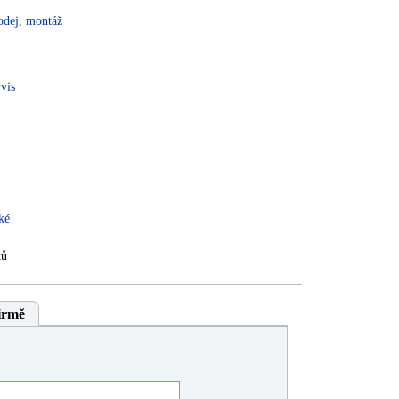
rodej, montáž
rvis
ké
tů
irmě