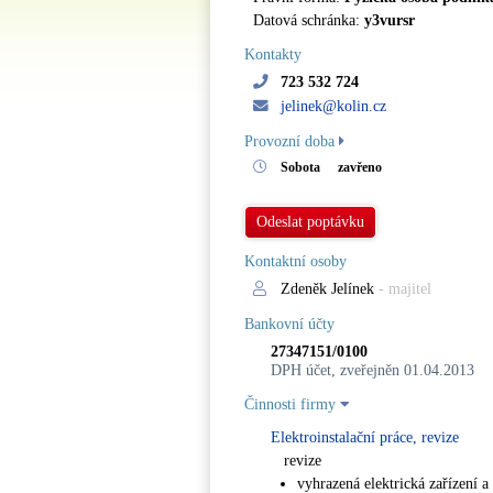
Datová schránka:
y3vursr
Kontakty
723 532 724
jelinek@kolin.cz
Provozní doba
Sobota
zavřeno
Odeslat poptávku
Kontaktní osoby
Zdeněk Jelínek
- majitel
Bankovní účty
27347151/0100
DPH účet, zveřejněn 01.04.2013
Činnosti firmy
Elektroinstalační práce, revize
revize
vyhrazená elektrická zařízení a 