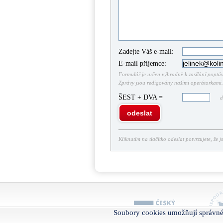
Zadejte Váš e-mail:
E-mail příjemce:
Formulář je určen výhradně k zasílání poptáve
Zprávy jsou redigovány našimi operátorkami. 
ŠEST + DVA =
do
odeslat
Kliknutím na tlačítko odeslat potvrzujete, že j
Soubory cookies umožňují správné