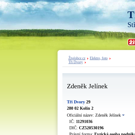
T
St
Živéobce.cz
Elektro, foto
Tři Dvory
Zdeněk Jelínek
Tři Dvory
29
280 02 Kolín 2
Oficiální název: Zdeněk Jelínek
IČ:
11291036
DIČ:
CZ520530196
Právní forma:
Fyzická osoba podnika