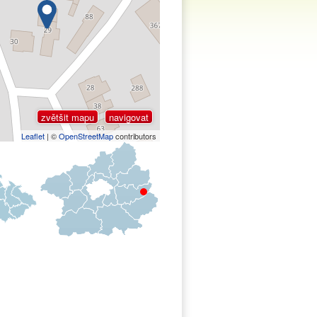
zvětšit mapu
navigovat
Leaflet
| ©
OpenStreetMap
contributors