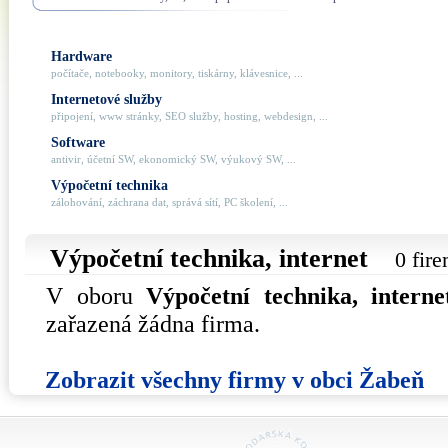
Hardware
počítače, notebooky, monitory, tiskárny, klávesnice, ...
Internetové služby
připojení, www stránky, SEO služby, hosting, webdesign, ...
Software
antivir, účetní SW, ekonomický SW, výukový SW, ...
Výpočetní technika
zálohování, záchrana dat, správá sítí, PC školení, ...
Výpočetní technika, internet
0 fir
V oboru
Výpočetní technika, interne
zařazená žádna firma.
Zobrazit všechny firmy v obci Žabeň