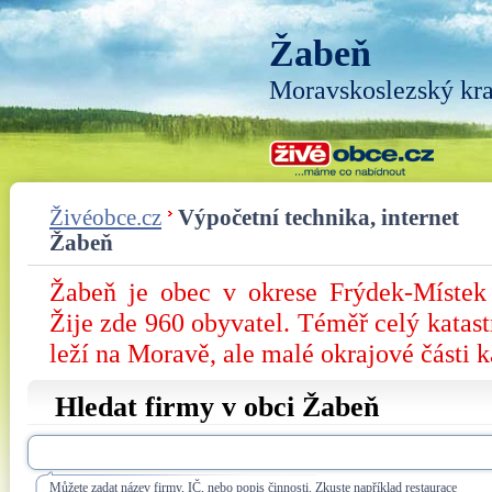
Žabeň
Moravskoslezský kra
Živéobce.cz
Výpočetní technika, internet
Žabeň
Žabeň je obec v okrese Frýdek-Místek
Žije zde 960 obyvatel. Téměř celý katast
leží na Moravě, ale malé okrajové části k
Hledat firmy v obci Žabeň
Můžete zadat název firmy, IČ, nebo popis činnosti. Zkuste například restaurace