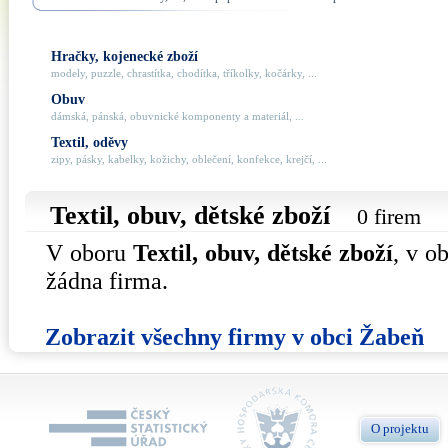
Hračky, kojenecké zboží
modely, puzzle, chrastítka, chodítka, tříkolky, kočárky, ...
Obuv
dámská, pánská, obuvnické komponenty a materiál, ...
Textil, oděvy
zipy, pásky, kabelky, kožichy, oblečení, konfekce, krejčí, ...
Textil, obuv, dětské zboží
0 firem
V oboru
Textil, obuv, dětské zboží
, v o
žádna firma.
Zobrazit všechny firmy v obci Žabeň
O projektu