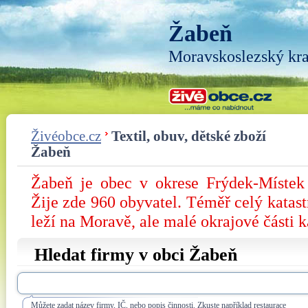
Žabeň
Moravskoslezský kra
Živéobce.cz
Textil, obuv, dětské zboží
Žabeň
Žabeň je obec v okrese Frýdek-Místek
Žije zde 960 obyvatel. Téměř celý katast
leží na Moravě, ale malé okrajové části k
Hledat firmy v obci Žabeň
Můžete zadat název firmy, IČ, nebo popis činnosti. Zkuste například restaurace