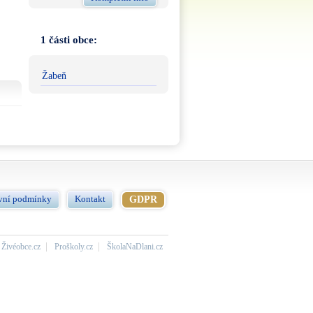
1 části obce:
Žabeň
vní podmínky
Kontakt
GDPR
Živéobce.cz
Proškoly.cz
ŠkolaNaDlani.cz