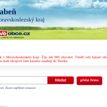
abeň
ravskoslezský kraj
k v Moravskoslezském kraji. Žije zde 960 obyvatel. Téměř celý katastr obc
le malé okrajové části katastru zasahují do Slezska.
přidat firmu
sti. Zkuste například restaurace
řízení, ...