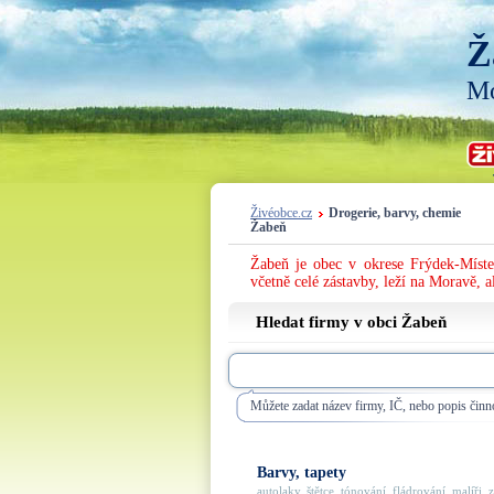
Ž
Mo
Živéobce.cz
Drogerie, barvy, chemie
Žabeň
Žabeň je obec v okrese Frýdek-Míste
včetně celé zástavby, leží na Moravě, a
Hledat firmy v obci Žabeň
Můžete zadat název firmy, IČ, nebo popis činno
Barvy, tapety
autolaky, štětce, tónování, fládrování, malíři, za