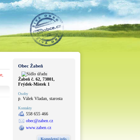
Obec Žabeň
e,
Žabeň č. 62, 73801,
Frýdek-Místek 1
Osoby
p. Válek Vladan, starosta
Kontakty
558 655 466
obec@zaben.cz
www.zaben.cz
Kompletní info