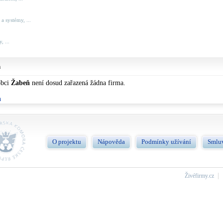
a systémy, ...
, ...
m
obci
Žabeň
není dosud zařazená žádna firma.
ň
O projektu
Nápověda
Podmínky užívání
Smlu
Živéfirmy.cz