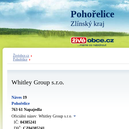
Pohořelice
Zlínský kraj
Živéobce.cz
Pohořelice
Whitley Group s.r.o.
Náves
19
Pohořelice
763 61 Napajedla
Oficiální název: Whitley Group s.r.o.
IČ:
04385241
DIČ:
CZ04385241